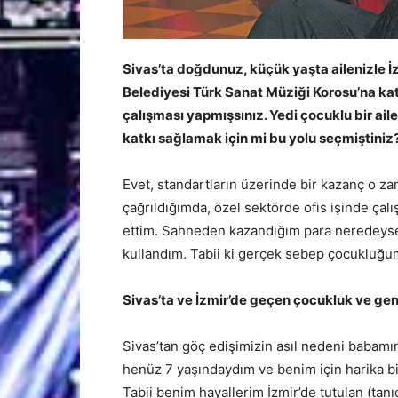
Sivas’ta doğdunuz, küçük yaşta ailenizle İ
Belediyesi Türk Sanat Müziği Korosu’na ka
çalışması yapmışsınız. Yedi çocuklu bir ail
katkı sağlamak için mi bu yolu seçmiştini
Evet, standartların üzerinde bir kazanç o zam
çağrıldığımda, özel sektörde ofis işinde ç
ettim. Sahneden kazandığım para neredeyse o
kullandım. Tabii ki gerçek sebep çocuklug
Sivas’ta ve İzmir’de geçen çocukluk ve gen
Sivas’tan göç edişimizin asıl nedeni babamın
henüz 7 yaşındaydım ve benim için harika bir
Tabii benim hayallerim İzmir’de tutulan (tanıd