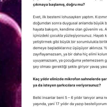
çıkmaya başlamış, doğru mu?
Evet, ilk bestemi lohusayken yaptım. Kızımın
doğumdan sonra duygusal anlamda büyük bir de
hayata bakışım, kendime olan güvenim vs. A
içinizdeki çocukla yüzleşiyorsunuz. Hayatı 
yetiştirmek gibi büyük bir sorumlulukla bir
demeye başladıklarınız üşüşüyor aklınıza
zayıflayamazsam, ya bir daha hiç elimi kolu
uyuyamazsam, ya çocuğuma yetemezsem gibi
şey olması gerektiği şekle giriyor yavaş yava
Kaç yıldır elinizde mikrofon sahnelerde şar
ya da isteyen şarkıcılara veriyorsunuz?
Belki insanlar beni 5 – 6 yıldır tanıyor ama
yaşında, yani 17 yıldır da yazıp besteliyorum