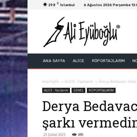
C
29.8
İstanbul
6 Ağustos 2026 Perşembe 12:
ANA SAYFA
ALİCE
RÖPORTAJLARIM
N
Ana Sayfa
ALİCE - Yazılarım
Derya Bedavacı: Ünlü
ALİCE - Yazılarım
GENEL
RÖPORTAJLARIM
Derya Bedavac
şarkı vermedi
23 Şubat 2025
690