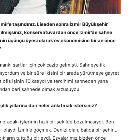
zmir’e taşındınız. Liseden sonra İzmir Büyükşehir
tılmışsınız, konservatuvardan önce İzmir’de sahne
enin üçünçü üyesi olarak ev ekonomisine bir an önce
z?
anki şartlar için çok cazip gelmişti. Sahneye ilk
alışıyordum ve bir süre ikisini bir arada yürütmeye gayret
fis işinin 10 katıydı ve tercihimi sahneden yana
̆umdan beri sahnede olmak arzusuydu.
çlik yıllarına dair neler anlatmak istersiniz?
 oradaki işlerinin hızlı bir şekilde bozulmasıydı. Ben
 olaydı İzmir’e göçmek. Denizi olan, batıda bir şehir…
ıkların tuttuğu bir evdi. Eşyalarımız bizden önce