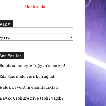
Hakkımda
Arşiv
şiv
Son Yazılar
Bu iddianameyle Tuğyan’ın işi zor!
Eda Ece, ifade verirken ağladı
Haluk Levent’in efsunladıkları!
Hayko Cepkin’e niye tepki yağdı?