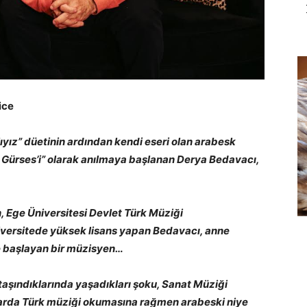
ice
ıyız” düetinin ardından kendi eseri olan arabesk
m Gürses’i” olarak anılmaya başlanan Derya Bedavacı,
Ege Üniversitesi Devlet Türk Müziği
niversitede yüksek lisans yapan Bedavacı, anne
ğe başlayan bir müzisyen…
 taşındıklarında yaşadıkları şoku, Sanat Müziği
arda Türk müziği okumasına rağmen arabeski niye