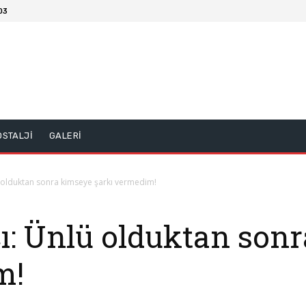
03
OSTALJİ
GALERİ
 olduktan sonra kimseye şarkı vermedim!
ı: Ünlü olduktan son
m!