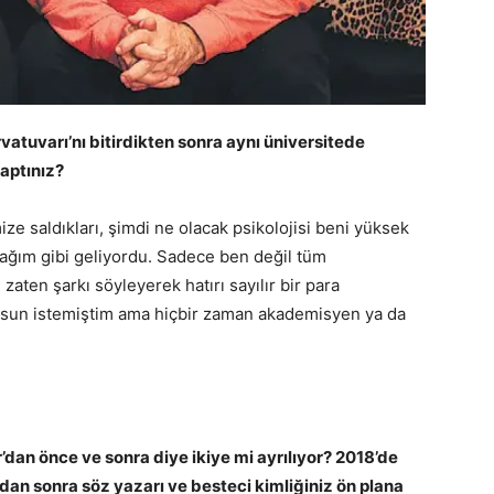
rvatuvarı’nı bitirdikten sonra aynı üniversitede
yaptınız?
 saldıkları, şimdi ne olacak psikolojisi beni yüksek
ağım gibi geliyordu. Sadece ben değil tüm
zaten şarkı söyleyerek hatırı sayılır bir para
lsun istemiştim ama hiçbir zaman akademisyen ya da
dan önce ve sonra diye ikiye mi ayrılıyor? 2018’de
”dan sonra söz yazarı ve besteci kimliğiniz ön plana