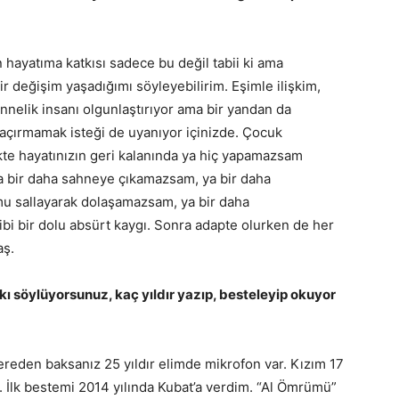
 hayatıma katkısı sadece bu değil tabii ki ama
ğişim yaşadığımı söyleyebilirim. Eşimle ilişkim,
nnelik insanı olgunlaştırıyor ama bir yandan da
kaçırmamak isteği de uyanıyor içinizde. Çocuk
likte hayatınızın geri kalanında ya hiç yapamazsam
. Ya bir daha sahneye çıkamazsam, ya bir daha
mu sallayarak dolaşamazsam, ya bir daha
 bir dolu absürt kaygı. Sonra adapte olurken de her
ş.
kı söylüyorsunuz, kaç yıldır yazıp, besteleyip okuyor
 nereden baksanız 25 yıldır elimde mikrofon var. Kızım 17
. İlk bestemi 2014 yılında Kubat’a verdim. “Al Ömrümü”