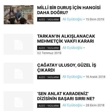
MİLLİ BİR DURUŞ İÇİN HANGİSİ
DAHA DOĞRU?
Ali Eyüboğlu
-
15 Ekim 2019
ALİCE - YAZILARIM
TARKAN’IN ALKIŞLANACAK
MEHMETÇİK VAKFI KARARI
Ali Eyüboğlu
-
ALİCE - YAZILARIM
02 Temmuz 2019
ÇAĞATAY ULUSOY, GÜZEL İŞ
ÇIKARDI
Ali Eyüboğlu
-
16 Aralık 2018
ALİCE - YAZILARIM
‘SEN ANLAT KARADENİZ’
DİZİSİNİN BAŞARI SIRRI NE?
Ali Eyüboğlu
-
28 Ekim 2018
ALİCE - YAZILARIM