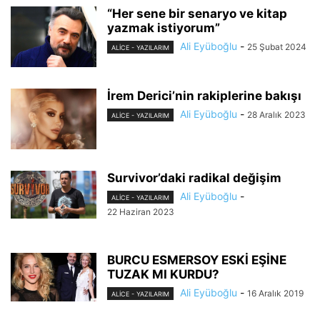
“Her sene bir senaryo ve kitap
yazmak istiyorum”
Ali Eyüboğlu
-
25 Şubat 2024
ALİCE - YAZILARIM
İrem Derici’nin rakiplerine bakışı
Ali Eyüboğlu
-
28 Aralık 2023
ALİCE - YAZILARIM
Survivor’daki radikal değişim
Ali Eyüboğlu
-
ALİCE - YAZILARIM
22 Haziran 2023
BURCU ESMERSOY ESKİ EŞİNE
TUZAK MI KURDU?
Ali Eyüboğlu
-
16 Aralık 2019
ALİCE - YAZILARIM