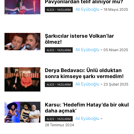
Pavyonlardan telif alınıyor mu?
Ali Eyüboğlu
-
18 Mayıs 2025
ALİCE - YAZILARIM
Şarkıcılar isterse Volkan’lar
ölmez!
Ali Eyüboğlu
-
05 Nisan 2025
ALİCE - YAZILARIM
Derya Bedavacı: Ünlü olduktan
sonra kimseye şarkı vermedim!
Ali Eyüboğlu
-
23 Şubat 2025
ALİCE - YAZILARIM
Karsu: ‘Hedefim Hatay’da bir okul
daha açmak’
Ali Eyüboğlu
-
ALİCE - YAZILARIM
28 Temmuz 2024