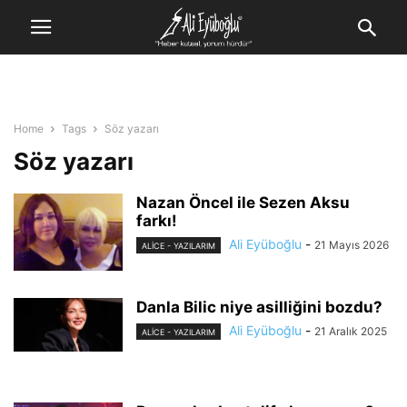
Home
Tags
Söz yazarı
Söz yazarı
Nazan Öncel ile Sezen Aksu
farkı!
Ali Eyüboğlu
-
21 Mayıs 2026
ALİCE - YAZILARIM
Danla Bilic niye asilliğini bozdu?
Ali Eyüboğlu
-
21 Aralık 2025
ALİCE - YAZILARIM