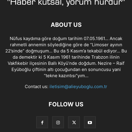
ABOUT US
Nüfus kaydıma göre doğum tarihim 07.05.1961… Ancak
rahmetli annemin söylediğine göre de “Limoser ayının
22’sinde” doğmuşum… Bu da 5 Kasım’a tekabül ediyor… Bu
da demektir ki 5 Kasım 1961 tarihinde Trabzon ilinin
Vakfıkebir ilçesinin Ballı Köyü’nde doğdum. Nezire – Raif
Eyüboğlu çiftinin altı çocuğundan en sonuncusu yani
“tekne kazıntısı”yım…
Contact us:
iletisim@alieyuboglu.com.tr
FOLLOW US