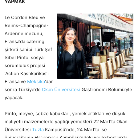
YAPMAK
Le Cordon Bleu ve
Reims-Champagne-
Ardenne mezunu,
Fransa’da catering
şirketi sahibi Türk Şef
Sibel Pinto, sosyal
sorumluluk projesi
‘Action Kashkarikas’ı
Fransa ve
Meksika
’dan
sonra Türkiye’de
Okan Üniversitesi
Gastronomi Bölümü’yle
yapacak.
Pinto; meyve, sebze kabukları, yemek artıkları ve düşük
maliyetli malzemelerle yaptığı yemekleri 22 Mart’ta Okan
Üniversitesi
Tuzla
Kampüsü’nde, 24 Mart’ta ise
üniversitenin Hasanpaşa Kampüsü’ndeki workshop’larda