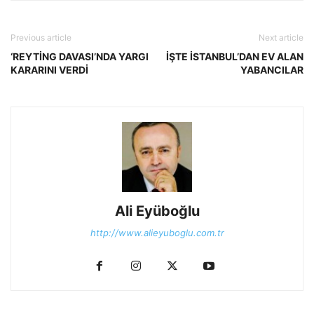
Previous article
Next article
‘REYTİNG DAVASI’NDA YARGI
İŞTE İSTANBUL’DAN EV ALAN
KARARINI VERDİ
YABANCILAR
Ali Eyüboğlu
http://www.alieyuboglu.com.tr