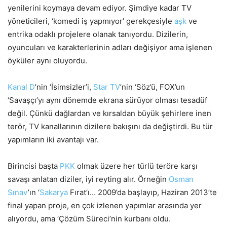
yenilerini koymaya devam ediyor. Şimdiye kadar TV
yöneticileri, ‘komedi iş yapmıyor’ gerekçesiyle
aşk
ve
entrika odaklı projelere olanak tanıyordu. Dizilerin,
oyuncuları ve karakterlerinin adları değişiyor ama işlenen
öyküler aynı oluyordu.
Kanal D
’nin ‘İsimsizler’i,
Star TV
’nin ‘Söz’ü, FOX’un
‘Savaşçı’yı aynı dönemde ekrana sürüyor olması tesadüf
değil. Çünkü dağlardan ve kırsaldan büyük şehirlere inen
terör, TV kanallarının dizilere bakışını da değiştirdi. Bu tür
yapımların iki avantajı var.
Birincisi başta
PKK
olmak üzere her türlü teröre karşı
savaşı anlatan diziler, iyi reyting alır. Örneğin
Osman
Sınav
’ın ‘
Sakarya
Fırat’ı… 2009’da başlayıp, Haziran 2013’te
final yapan proje, en çok izlenen yapımlar arasında yer
alıyordu, ama ‘Çözüm Süreci’nin kurbanı oldu.