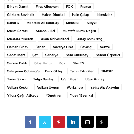
Ethem Özışık
Fırat Albayram
FOX
Fransa
Görkem Sevindik
Hakan Dinçkol
Hale Çalap
İsimsizler
Kanal D
Mehmet Ali Karakuş
Meksika
Meyve
Murat Serezli
Musab Ekici
Mustafa Burak Doğru
Mustafa Yıldıran
Okan Üniversitesi
Oktay Samurkaş
Osman Sınav
Sahan
Sakarya Fırat
Savaşçı
Sebze
Sedat Mert
Şef
Senaryo
Sera Kutlubey
Serdar Öğretici
Serkan Birlik
Sibel Pinto
Söz
Star TV
Süleyman Çobanoğlu... Berk Oktay
Taner Ertürkler
TIMS&B
Timur Savcı
Tolga Sarıtaş
Uğur Biçer
Uğur Güneş
Volkan Keskin
Volkan Uygun
Workshop
Yağız Alp Akaydın
Yıldız Çağrı Atiksoy
Yönetmen
Yusuf Esenkal