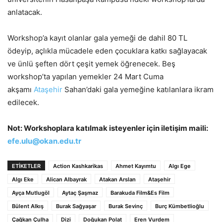
anlatacak.
Workshop’a kayıt olanlar gala yemeği de dahil 80 TL
ödeyip, açlıkla mücadele eden çocuklara katkı sağlayacak
ve ünlü şeften dört çeşit yemek öğrenecek. Beş
workshop’ta yapılan yemekler 24 Mart Cuma
akşamı
Ataşehir
Sahan’daki gala yemeğine katılanlara ikram
edilecek.
Not: Workshoplara katılmak isteyenler için iletişim maili:
efe.ulu@okan.edu.tr
ETİKETLER
Action Kashkarikas
Ahmet Kayımtu
Algı Ege
Algı Eke
Alican Albayrak
Atakan Arslan
Ataşehir
Ayça Mutlugöl
Aytaç Şaşmaz
Barakuda Film&Es Film
Bülent Alkış
Burak Sağyaşar
Burak Sevinç
Burç Kümbetlioğlu
Çağkan Çulha
Dizi
Doğukan Polat
Eren Vurdem