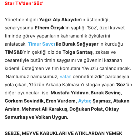
Star TV’den ‘Söz’
Yönetmenliğini
Yağız Alp Akaydın
’ın üstlendiği,
senaryosunu
Ethem Özışık
’ın yaptığı ‘Söz’, özel kuvvet
timinde görev yapanların kahramanlık öykülerini
anlatacak.
Timur Savcı
ile Burak Sağyaşar
’ın kurduğu
TIMS&B
’nin çektiği dizide
Tolga Sarıtaş,
zekası ve
cesaretiyle bütün timin saygısını ve güvenini kazanan
kıdemli üsteğmen ve tim komutanı Yavuz’u canlandıracak.
‘Namlumuz namusumuz,
vatan
cennetimizdir’ parolasıyla
yola çıkan, ‘Gözün Arkada Kalmasın’ı slogan yapan ‘
Söz’
ün
diğer oyuncuları ise
Mustafa Yıldıran, Burak Sevinç,
Görkem Sevindik, Eren Vurdem,
Aytaç
Şaşmaz, Atakan
Arslan, Mehmet Ali Karakuş, Doğukan Polat, Oktay
Samurkaş ve Volkan Uygun.
SEBZE, MEYVE KABUKLARI VE ATIKLARDAN YEMEK