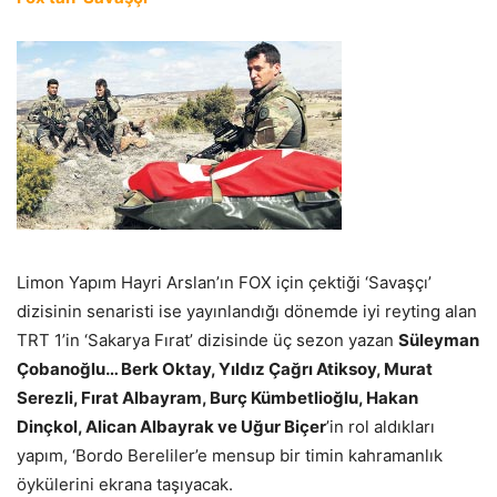
Limon Yapım Hayri Arslan’ın FOX için çektiği ‘Savaşçı’
dizisinin senaristi ise yayınlandığı dönemde iyi reyting alan
TRT 1’in ‘Sakarya Fırat’ dizisinde üç sezon yazan
Süleyman
Çobanoğlu… Berk Oktay, Yıldız Çağrı Atiksoy, Murat
Serezli, Fırat Albayram, Burç Kümbetlioğlu, Hakan
Dinçkol, Alican Albayrak ve Uğur Biçer
’in rol aldıkları
yapım, ‘Bordo Bereliler’e mensup bir timin kahramanlık
öykülerini ekrana taşıyacak.