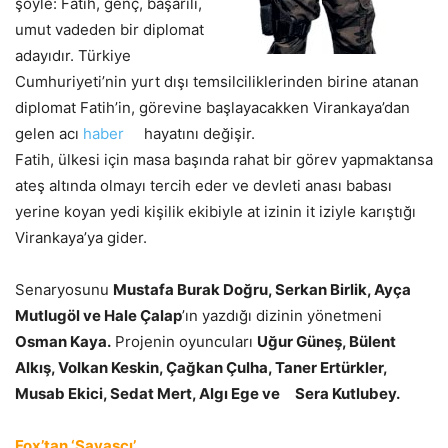
şöyle: Fatih, genç, başarılı,
umut vadeden bir diplomat
adayıdır. Türkiye
Cumhuriyeti’nin yurt dışı temsilciliklerinden birine atanan
diplomat Fatih’in, görevine başlayacakken Virankaya’dan
gelen acı
haber
hayatını değişir.
Fatih, ülkesi için masa başında rahat bir görev yapmaktansa
ateş altında olmayı tercih eder ve devleti anası babası
yerine koyan yedi kişilik ekibiyle at izinin it iziyle karıştığı
Virankaya’ya gider.
Senaryosunu
Mustafa Burak Doğru, Serkan Birlik, Ayça
Mutlugöl ve Hale Çalap
’ın yazdığı dizinin yönetmeni
Osman Kaya.
Projenin oyuncuları
Uğur Güneş, Bülent
Alkış, Volkan Keskin, Çağkan Çulha, Taner Ertürkler,
Musab Ekici, Sedat Mert, Algı Ege ve Sera Kutlubey.
Fox’tan ‘Savaşçı’