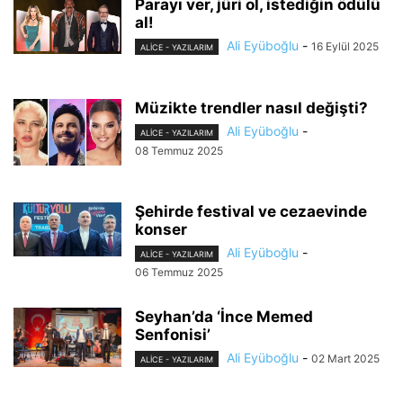
Parayı ver, jüri ol, istediğin ödülü
al!
Ali Eyüboğlu
-
16 Eylül 2025
ALİCE - YAZILARIM
Müzikte trendler nasıl değişti?
Ali Eyüboğlu
-
ALİCE - YAZILARIM
08 Temmuz 2025
Şehirde festival ve cezaevinde
konser
Ali Eyüboğlu
-
ALİCE - YAZILARIM
06 Temmuz 2025
Seyhan’da ‘İnce Memed
Senfonisi’
Ali Eyüboğlu
-
02 Mart 2025
ALİCE - YAZILARIM