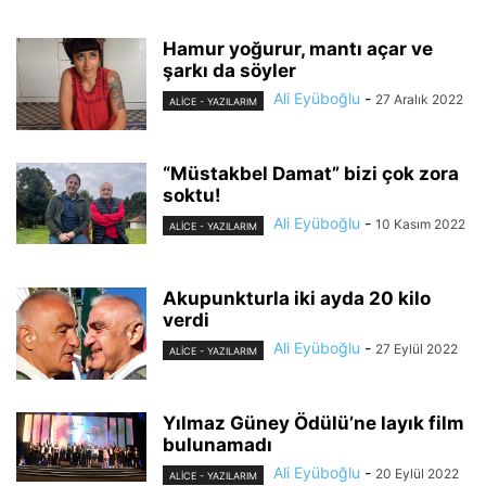
Hamur yoğurur, mantı açar ve
şarkı da söyler
Ali Eyüboğlu
-
27 Aralık 2022
ALİCE - YAZILARIM
“Müstakbel Damat” bizi çok zora
soktu!
Ali Eyüboğlu
-
10 Kasım 2022
ALİCE - YAZILARIM
Akupunkturla iki ayda 20 kilo
verdi
Ali Eyüboğlu
-
27 Eylül 2022
ALİCE - YAZILARIM
Yılmaz Güney Ödülü’ne layık film
bulunamadı
Ali Eyüboğlu
-
20 Eylül 2022
ALİCE - YAZILARIM