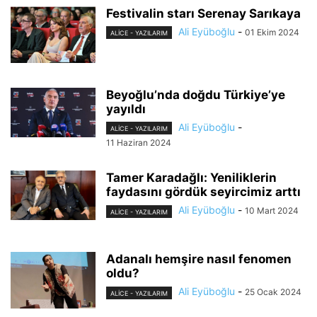
Festivalin starı Serenay Sarıkaya
Ali Eyüboğlu
-
01 Ekim 2024
ALİCE - YAZILARIM
Beyoğlu’nda doğdu Türkiye’ye
yayıldı
Ali Eyüboğlu
-
ALİCE - YAZILARIM
11 Haziran 2024
Tamer Karadağlı: Yeniliklerin
faydasını gördük seyircimiz arttı
Ali Eyüboğlu
-
10 Mart 2024
ALİCE - YAZILARIM
Adanalı hemşire nasıl fenomen
oldu?
Ali Eyüboğlu
-
25 Ocak 2024
ALİCE - YAZILARIM