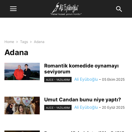
Home
Tags
Adana
Adana
Romantik komedide oynamayı
seviyorum
Ali Eyüboğlu
-
05 Ekim 2025
ALİCE - YAZILARIM
Umut Candan bunu niye yaptı?
Ali Eyüboğlu
-
20 Eylül 2025
ALİCE - YAZILARIM