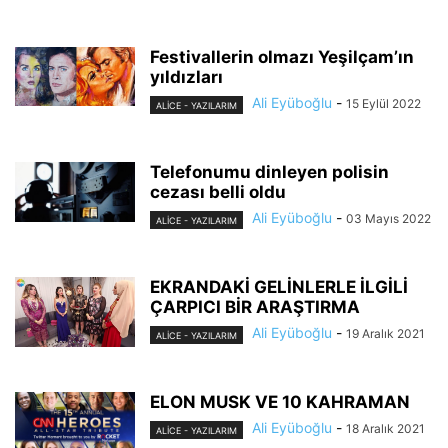
Festivallerin olmazı Yeşilçam’ın
yıldızları
Ali Eyüboğlu
-
15 Eylül 2022
ALİCE - YAZILARIM
Telefonumu dinleyen polisin
cezası belli oldu
Ali Eyüboğlu
-
03 Mayıs 2022
ALİCE - YAZILARIM
EKRANDAKİ GELİNLERLE İLGİLİ
ÇARPICI BİR ARAŞTIRMA
Ali Eyüboğlu
-
19 Aralık 2021
ALİCE - YAZILARIM
ELON MUSK VE 10 KAHRAMAN
Ali Eyüboğlu
-
18 Aralık 2021
ALİCE - YAZILARIM