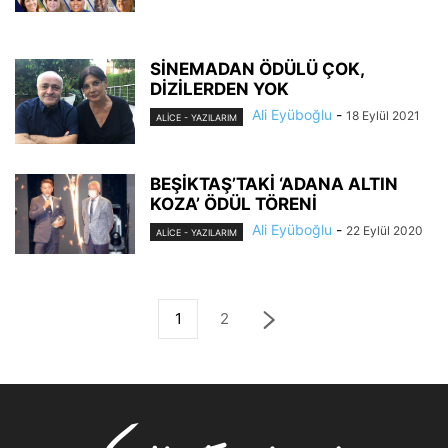
SİNEMADAN ÖDÜLÜ ÇOK,
DİZİLERDEN YOK
Ali Eyüboğlu
-
18 Eylül 2021
ALİCE - YAZILARIM
BEŞİKTAŞ’TAKİ ‘ADANA ALTIN
KOZA’ ÖDÜL TÖRENİ
Ali Eyüboğlu
-
22 Eylül 2020
ALİCE - YAZILARIM
1
2