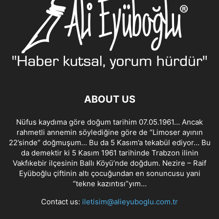
ABOUT US
Nüfus kaydıma göre doğum tarihim 07.05.1961… Ancak
rahmetli annemin söylediğine göre de “Limoser ayının
22’sinde” doğmuşum… Bu da 5 Kasım’a tekabül ediyor… Bu
da demektir ki 5 Kasım 1961 tarihinde Trabzon ilinin
Vakfıkebir ilçesinin Ballı Köyü’nde doğdum. Nezire – Raif
Eyüboğlu çiftinin altı çocuğundan en sonuncusu yani
“tekne kazıntısı”yım…
Contact us:
iletisim@alieyuboglu.com.tr