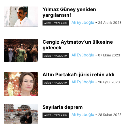
Yılmaz Güney yeniden
yargılansın!
Ali Eyüboğlu
-
24 Aralık 2023
ALİCE - YAZILARIM
Cengiz Aytmatov’un ülkesine
gidecek
Ali Eyüboğlu
-
07 Ekim 2023
ALİCE - YAZILARIM
Altın Portakal’ı jürisi rehin aldı
Ali Eyüboğlu
-
26 Eylül 2023
ALİCE - YAZILARIM
Sayılarla deprem
Ali Eyüboğlu
-
28 Şubat 2023
ALİCE - YAZILARIM