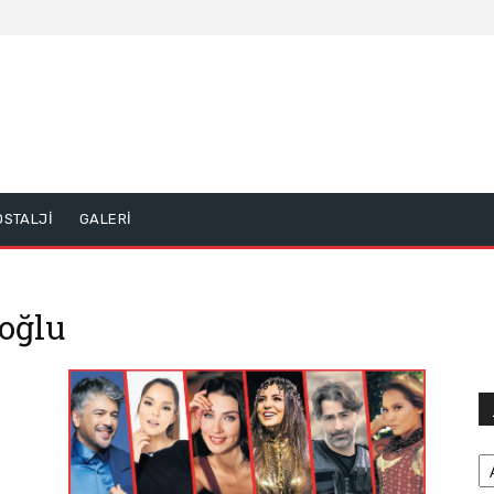
OSTALJİ
GALERİ
ioğlu
Ar