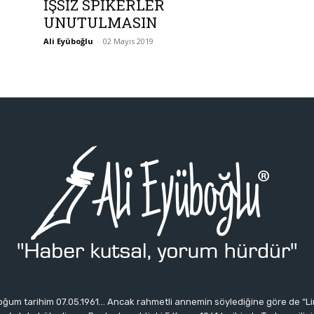
İŞSİZ SPİKERLER
UNUTULMASIN
Ali Eyüboğlu
-
02 Mayıs 2019
ğum tarihim 07.05.1961… Ancak rahmetli annemin söylediğine göre de “Li