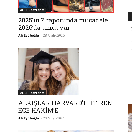
ALİCE - Yazılarım
2025’in Z raporunda mücadele
2026’da umut var
Ali Eyüboğlu
-
28 Aralık 2025
ALİCE - Yazılarım
ALKIŞLAR HARVARD’I BİTİREN
ECE HAKİM’E
Ali Eyüboğlu
-
29 Mayıs 2021