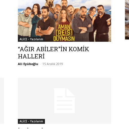
ALİCE - Yazılarım
“AĞIR ABİLER”İN KOMİK
HALLERİ
Ali Eyüboğlu
-
15 Aralık 2019
ALİCE - Yazılarım