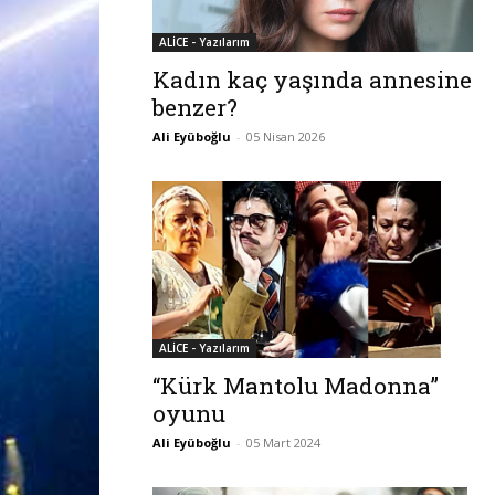
ALİCE - Yazılarım
Kadın kaç yaşında annesine
benzer?
Ali Eyüboğlu
-
05 Nisan 2026
ALİCE - Yazılarım
“Kürk Mantolu Madonna”
oyunu
Ali Eyüboğlu
-
05 Mart 2024