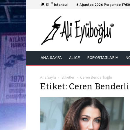
C
31
İstanbul
6 Ağustos 2026 Perşembe 17:50
ANA SAYFA
ALİCE
RÖPORTAJLARIM
N
Ana Sayfa
Etiketler
Ceren Benderlioğlu
Etiket: Ceren Benderl