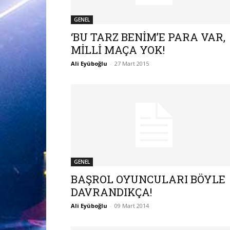
GENEL
‘BU TARZ BENİM’E PARA VAR,
MİLLİ MAÇA YOK!
Ali Eyüboğlu
-
27 Mart 2015
GENEL
BAŞROL OYUNCULARI BÖYLE
DAVRANDIKÇA!
Ali Eyüboğlu
-
09 Mart 2014