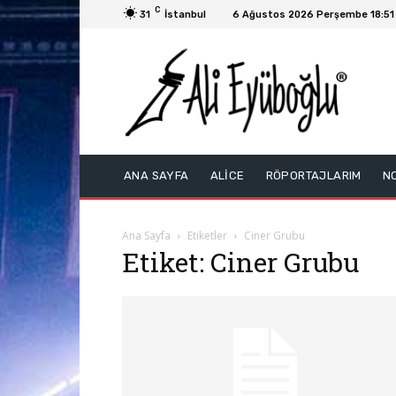
C
31
İstanbul
6 Ağustos 2026 Perşembe 18:51
ANA SAYFA
ALİCE
RÖPORTAJLARIM
N
Ana Sayfa
Etiketler
Ciner Grubu
Etiket: Ciner Grubu