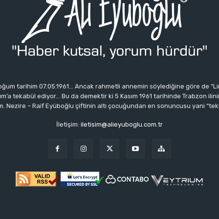
ğum tarihim 07.05.1961… Ancak rahmetli annemin söylediğine göre de “Li
 tekabül ediyor… Bu da demektir ki 5 Kasım 1961 tarihinde Trabzon ilinin 
 Nezire – Raif Eyüboğlu çiftinin altı çocuğundan en sonuncusu yani “tek
İletişim:
iletisim@alieyuboglu.com.tr