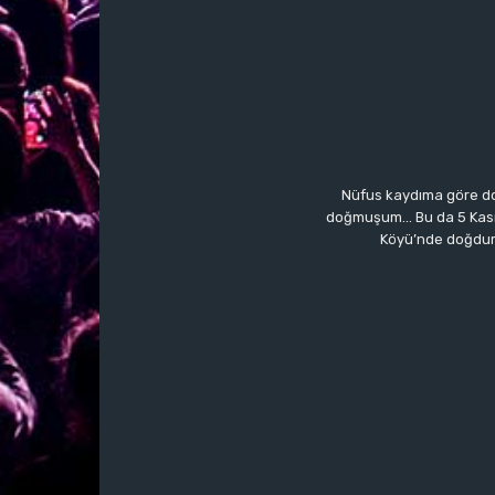
Nüfus kaydıma göre do
doğmuşum… Bu da 5 Kasım’a
Köyü’nde doğdum.