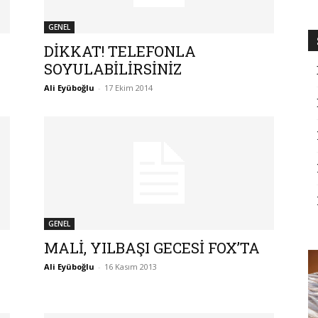
GENEL
DİKKAT! TELEFONLA
SOYULABİLİRSİNİZ
Ali Eyüboğlu
-
17 Ekim 2014
GENEL
MALİ, YILBAŞI GECESİ FOX’TA
Ali Eyüboğlu
-
16 Kasım 2013