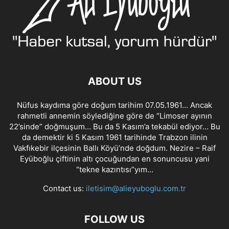
ABOUT US
Nüfus kaydıma göre doğum tarihim 07.05.1961… Ancak
rahmetli annemin söylediğine göre de “Limoser ayının
22’sinde” doğmuşum… Bu da 5 Kasım’a tekabül ediyor… Bu
da demektir ki 5 Kasım 1961 tarihinde Trabzon ilinin
Vakfıkebir ilçesinin Ballı Köyü’nde doğdum. Nezire – Raif
Eyüboğlu çiftinin altı çocuğundan en sonuncusu yani
“tekne kazıntısı”yım…
Contact us:
iletisim@alieyuboglu.com.tr
FOLLOW US