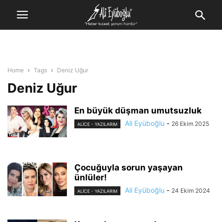
Home
Tags
Deniz Uğur
Deniz Uğur
En büyük düşman umutsuzluk
Ali Eyüboğlu
-
26 Ekim 2025
ALİCE - YAZILARIM
Çocuğuyla sorun yaşayan
ünlüler!
Ali Eyüboğlu
-
24 Ekim 2024
ALİCE - YAZILARIM