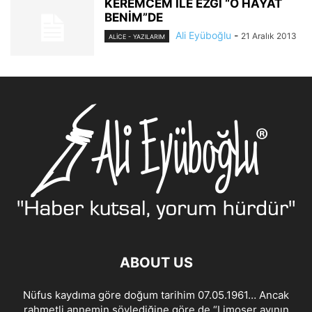
KEREMCEM İLE EZGİ “O HAYAT
BENİM”DE
Ali Eyüboğlu
-
21 Aralık 2013
ALİCE - YAZILARIM
ABOUT US
Nüfus kaydıma göre doğum tarihim 07.05.1961… Ancak
rahmetli annemin söylediğine göre de “Limoser ayının