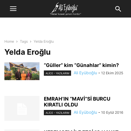
Home
Tags
Yelda Eroğlu
Yelda Eroğlu
“Güller” kim “Günahlar” kimin?
Ali Eyüboğlu
-
12 Ekim 2025
ALİCE - YAZILARIM
EMRAH’IN “MAVİ”Sİ BURCU
KIRATLI OLDU
Ali Eyüboğlu
-
10 Eylül 2016
ALİCE - YAZILARIM