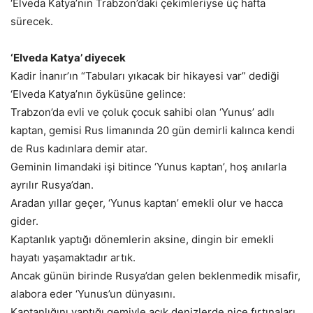
‘Elveda Katya’nın Trabzon’daki çekimleriyse üç hafta
sürecek.
‘Elveda Katya’ diyecek
Kadir İnanır’ın “Tabuları yıkacak bir hikayesi var” dediği
‘Elveda Katya’nın öyküsüne gelince:
Trabzon’da evli ve çoluk çocuk sahibi olan ‘Yunus’ adlı
kaptan, gemisi Rus limanında 20 gün demirli kalınca kendi
de Rus kadınlara demir atar.
Geminin limandaki işi bitince ‘Yunus kaptan’, hoş anılarla
ayrılır Rusya’dan.
Aradan yıllar geçer, ‘Yunus kaptan’ emekli olur ve hacca
gider.
Kaptanlık yaptığı dönemlerin aksine, dingin bir emekli
hayatı yaşamaktadır artık.
Ancak günün birinde Rusya’dan gelen beklenmedik misafir,
alabora eder ‘Yunus’un dünyasını.
Kaptanlığını yaptığı gemiyle açık denizlerde nice fırtınaları