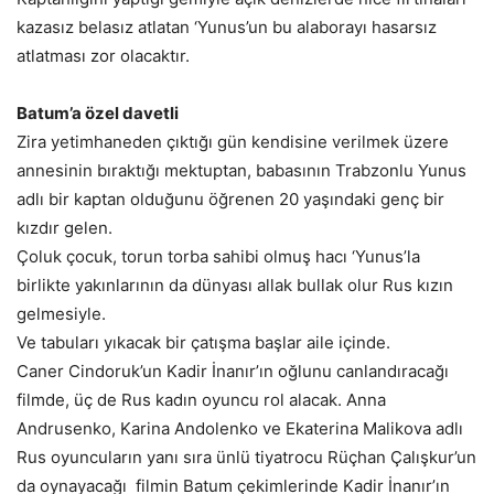
kazasız belasız atlatan ‘Yunus’un bu alaborayı hasarsız
atlatması zor olacaktır.
Batum’a özel davetli
Zira yetimhaneden çıktığı gün kendisine verilmek üzere
annesinin bıraktığı mektuptan, babasının Trabzonlu Yunus
adlı bir kaptan olduğunu öğrenen 20 yaşındaki genç bir
kızdır gelen.
Çoluk çocuk, torun torba sahibi olmuş hacı ‘Yunus’la
birlikte yakınlarının da dünyası allak bullak olur Rus kızın
gelmesiyle.
Ve tabuları yıkacak bir çatışma başlar aile içinde.
Caner Cindoruk’un Kadir İnanır’ın oğlunu canlandıracağı
filmde, üç de Rus kadın oyuncu rol alacak. Anna
Andrusenko, Karina Andolenko ve Ekaterina Malikova adlı
Rus oyuncuların yanı sıra ünlü tiyatrocu Rüçhan Çalışkur’un
da oynayacağı filmin Batum çekimlerinde Kadir İnanır’ın