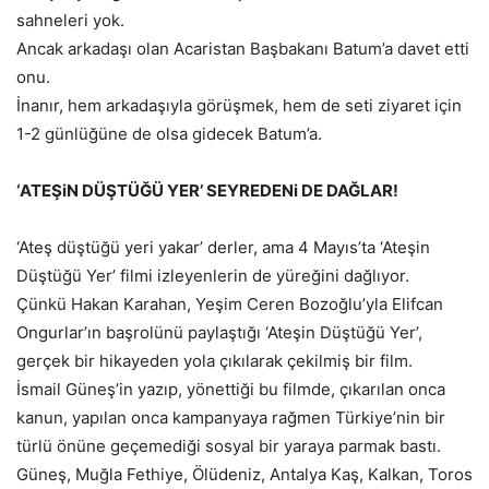
sahneleri yok.
Ancak arkadaşı olan Acaristan Başbakanı Batum’a davet etti
onu.
İnanır, hem arkadaşıyla görüşmek, hem de seti ziyaret için
1-2 günlüğüne de olsa gidecek Batum’a.
‘ATEŞiN DÜŞTÜĞÜ YER’ SEYREDENi DE DAĞLAR!
‘Ateş düştüğü yeri yakar’ derler, ama 4 Mayıs’ta ‘Ateşin
Düştüğü Yer’ filmi izleyenlerin de yüreğini dağlıyor.
Çünkü Hakan Karahan, Yeşim Ceren Bozoğlu’yla Elifcan
Ongurlar’ın başrolünü paylaştığı ‘Ateşin Düştüğü Yer’,
gerçek bir hikayeden yola çıkılarak çekilmiş bir film.
İsmail Güneş’in yazıp, yönettiği bu filmde, çıkarılan onca
kanun, yapılan onca kampanyaya rağmen Türkiye’nin bir
türlü önüne geçemediği sosyal bir yaraya parmak bastı.
Güneş, Muğla Fethiye, Ölüdeniz, Antalya Kaş, Kalkan, Toros