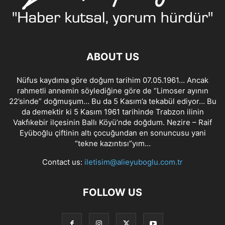
ABOUT US
Nüfus kaydıma göre doğum tarihim 07.05.1961… Ancak
rahmetli annemin söylediğine göre de “Limoser ayının
22’sinde” doğmuşum… Bu da 5 Kasım’a tekabül ediyor… Bu
da demektir ki 5 Kasım 1961 tarihinde Trabzon ilinin
Vakfıkebir ilçesinin Ballı Köyü’nde doğdum. Nezire – Raif
Eyüboğlu çiftinin altı çocuğundan en sonuncusu yani
“tekne kazıntısı”yım…
Contact us:
iletisim@alieyuboglu.com.tr
FOLLOW US