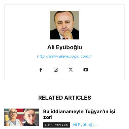
Ali Eyüboğlu
http://www.alieyuboglu.com.tr
RELATED ARTICLES
Bu iddianameyle Tuğyan’ın işi
zor!
Ali Eyüboğlu
-
ALİCE - YAZILARIM