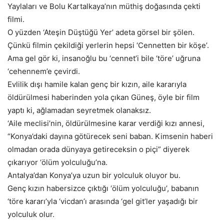
Yaylaları ve Bolu Kartalkaya’nın müthiş doğasında çekti
filmi.
O yüzden ‘Ateşin Düştüğü Yer’ adeta görsel bir şölen.
Çünkü filmin çekildiği yerlerin hepsi ‘Cennetten bir köşe’.
Ama gel gör ki, insanoğlu bu ‘cennet’i bile ‘töre’ uğruna
‘cehennem’e çevirdi.
Evlilik dışı hamile kalan genç bir kızın, aile kararıyla
öldürülmesi haberinden yola çıkan Güneş, öyle bir film
yaptı ki, ağlamadan seyretmek olanaksız.
‘Aile meclisi’nin, öldürülmesine karar verdiği kızı annesi,
“Konya’daki dayına götürecek seni baban. Kimsenin haberi
olmadan orada dünyaya getireceksin o piçi” diyerek
çıkarıyor ‘ölüm yolculuğu’na.
Antalya’dan Konya’ya uzun bir yolculuk oluyor bu.
Genç kızın habersizce çıktığı ‘ölüm yolculuğu’, babanın
‘töre kararı’yla ‘vicdan’ı arasında ‘gel git’ler yaşadığı bir
yolculuk olur.