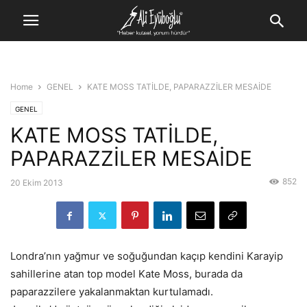
Home
GENEL
KATE MOSS TATİLDE, PAPARAZZİLER MESAİDE
GENEL
KATE MOSS TATİLDE,
PAPARAZZİLER MESAİDE
852
20 Ekim 2013
Londra’nın yağmur ve soğuğundan kaçıp kendini Karayip
sahillerine atan top model Kate Moss, burada da
paparazzilere yakalanmaktan kurtulamadı.