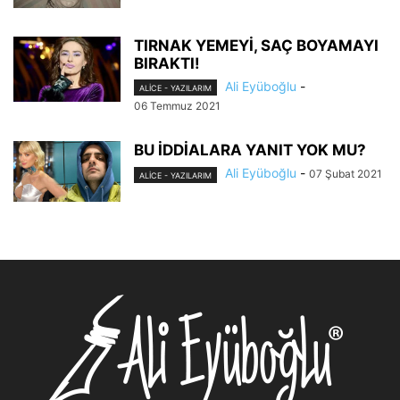
TIRNAK YEMEYİ, SAÇ BOYAMAYI
BIRAKTI!
Ali Eyüboğlu
-
ALİCE - YAZILARIM
06 Temmuz 2021
BU İDDİALARA YANIT YOK MU?
Ali Eyüboğlu
-
07 Şubat 2021
ALİCE - YAZILARIM