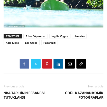
ETİKETLER
Atlas Okyanusu
İngiliz Vogue
Jamaika
Kate Moss
Lila Grace
Paparazzi
Previous article
Next article
NBA TARİHİNİN EFSANESİ
ÖDÜL KAZANAN KOMİK
TUTUKLANDI
FOTOĞRAFLAR