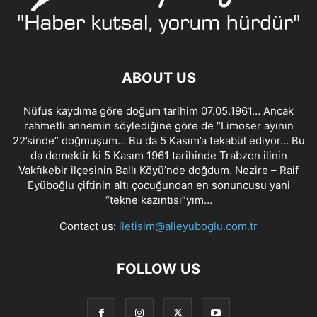
ABOUT US
Nüfus kaydıma göre doğum tarihim 07.05.1961… Ancak
rahmetli annemin söylediğine göre de “Limoser ayının
22’sinde” doğmuşum… Bu da 5 Kasım’a tekabül ediyor… Bu
da demektir ki 5 Kasım 1961 tarihinde Trabzon ilinin
Vakfıkebir ilçesinin Ballı Köyü’nde doğdum. Nezire – Raif
Eyüboğlu çiftinin altı çocuğundan en sonuncusu yani
“tekne kazıntısı”yım…
Contact us:
iletisim@alieyuboglu.com.tr
FOLLOW US