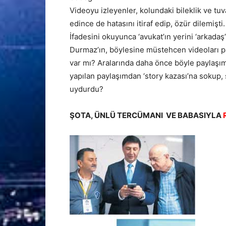
Videoyu izleyenler, kolundaki bileklik ve t
edince de hatasını itiraf edip, özür dilemişti.
İfadesini okuyunca ‘avukat’ın yerini ‘arkadaş
Durmaz’ın, böylesine müstehcen videoları p
var mı? Aralarında daha önce böyle paylaşım
yapılan paylaşımdan ‘story kazası’na sokup, s
uydurdu?
ŞOTA, ÜNLÜ TERCÜMANI VE BABASIYLA