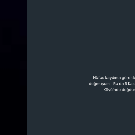
Nüfus kaydıma göre do
doğmuşum… Bu da 5 Kasım’a
Köyü’nde doğdum.