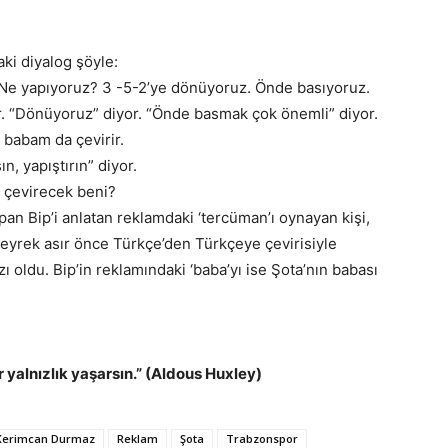
ki diyalog şöyle:
k. Ne yapıyoruz? 3 -5-2’ye dönüyoruz. Önde basıyoruz.
. “Dönüyoruz” diyor. “Önde basmak çok önemli” diyor.
babam da çevirir.
n, yapıştırın” diyor.
m çevirecek beni?
an Bip’i anlatan reklamdaki ‘tercüman’ı oynayan kişi,
Çeyrek asır önce Türkçe’den Türkçeye çevirisiyle
ı oldu. Bip’in reklamındaki ‘baba’yı ise Şota’nın babası
ir yalnızlık yaşarsın.” (Aldous Huxley)
Kerimcan Durmaz
Reklam
Şota
Trabzonspor