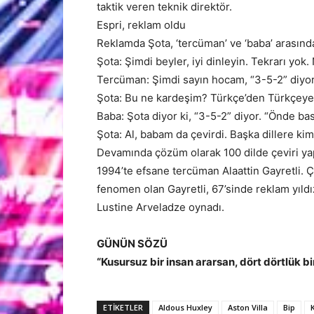
taktik veren teknik direktör.
Espri, reklam oldu
Reklamda Şota, ‘tercüman’ ve ‘baba’ arasında
Şota: Şimdi beyler, iyi dinleyin. Tekrarı yo
Tercüman: Şimdi sayın hocam, “3-5-2” diyor
Şota: Bu ne kardeşim? Türkçe’den Türkçeye 
Baba: Şota diyor ki, “3-5-2” diyor. “Önde bası
Şota: Al, babam da çevirdi. Başka dillere ki
Devamında çözüm olarak 100 dilde çeviri yap
1994’te efsane tercüman Alaattin Gayretli. 
fenomen olan Gayretli, 67’sinde reklam yıldız
Lustine Arveladze oynadı.
GÜNÜN SÖZÜ
“Kusursuz bir insan ararsan, dört dörtlük b
ETİKETLER
Aldous Huxley
Aston Villa
Bip