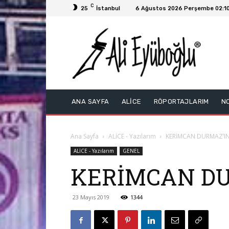
C
25
İstanbul
6 Ağustos 2026 Perşembe 02:1
ANA SAYFA
ALİCE
RÖPORTAJLARIM
N
Ana Sayfa
ALİCE - Yazılarım
KERİMCAN DURMAZ’IN 
ALİCE - Yazılarım
GENEL
KERİMCAN DU
23 Mayıs 2019
1344