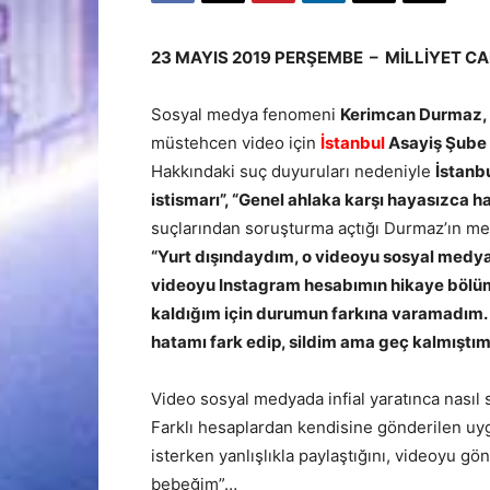
23 MAYIS 2019 PERŞEMBE – MİLLİYET CA
Sosyal medya fenomeni
Kerimcan Durmaz,
müstehcen video için
İstanbul
Asayiş Şube 
Hakkındaki suç duyuruları nedeniyle
İstanb
istismarı”, “Genel ahlaka karşı hayasızca h
suçlarından soruşturma açtığı Durmaz’ın me
“Yurt dışındaydım, o videoyu sosyal medya
videoyu Instagram hesabımın hikaye bölü
kaldığım için durumun farkına varamadım. 
hatamı fark edip, sildim ama geç kalmıştım
Video sosyal medyada infial yaratınca nası
Farklı hesaplardan kendisine gönderilen uy
isterken yanlışlıkla paylaştığını, videoyu g
bebeğim”…