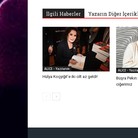
İlgili Haberler
Yazarın Diğer İçerik
ALİCE - Yazılarım
ALİCE - Yazıl
Hülya Koçyiğit’e iki cilt az geldi!
Büşra Pekin
ciğerimiz