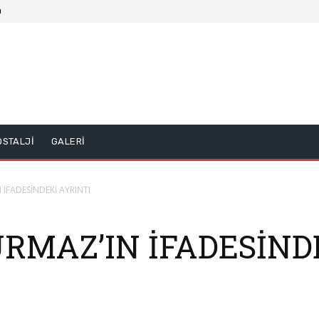
0
OSTALJİ
GALERİ
İFADESİNDEKİ AYRINTI
RMAZ’IN İFADESİND