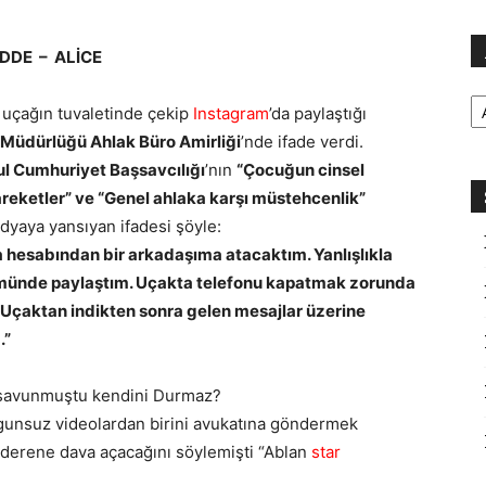
DDE – ALİCE
Ar
uçağın tuvaletinde çekip
Instagram
’da paylaştığı
Müdürlüğü Ahlak Büro Amirliği
’nde ifade verdi.
ul Cumhuriyet Başsavcılığı
’nın
“Çocuğun cinsel
areketler” ve “Genel ahlaka karşı müstehcenlik”
dyaya yansıyan ifadesi şöyle:
 hesabından bir arkadaşıma atacaktım. Yanlışlıkla
münde paylaştım. Uçakta telefonu kapatmak zorunda
Uçaktan indikten sonra gelen mesajlar üzerine
.”
l savunmuştu kendini Durmaz?
gunsuz videolardan birini avukatına göndermek
önderene dava açacağını söylemişti “Ablan
star