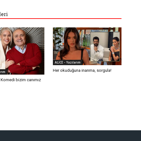
leri
ALİCE - Yazılarım
Her okuduğuna inanma, sorgula!
arım
: Komedi bizim canımız