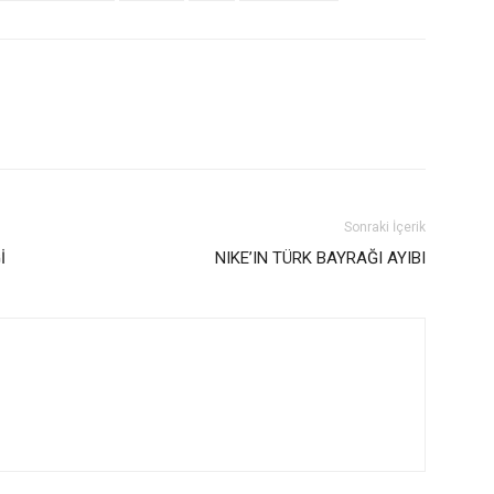
Sonraki İçerik
İ
NIKE’IN TÜRK BAYRAĞI AYIBI