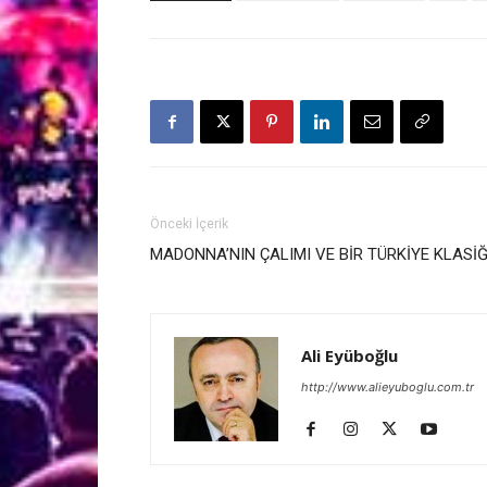
Önceki İçerik
MADONNA’NIN ÇALIMI VE BİR TÜRKİYE KLASİĞ
Ali Eyüboğlu
http://www.alieyuboglu.com.tr