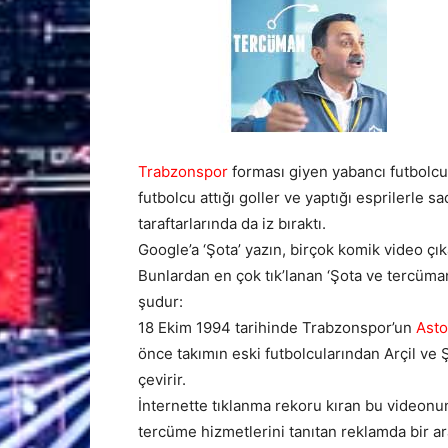
Trabzonspor
forması giyen yabancı futbolcu
futbolcu attığı goller ve yaptığı esprilerle 
taraftarlarında da iz bıraktı.
Google’a ‘Şota’ yazın, birçok komik video çık
Bunlardan en çok tık’lanan ‘Şota ve tercüman
şudur:
18 Ekim 1994 tarihinde Trabzonspor’un
Asto
önce takımın eski futbolcularından Arçil ve
çevirir.
İnternette tıklanma rekoru kıran bu videonu
tercüme hizmetlerini tanıtan reklamda bir ara