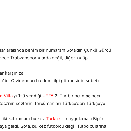
lar arasında benim bir numaram Şota’dır. Çünkü Gürcü
sadece Trabzonsporlularda değil, diğer kulüp
ar karşınıza.
ı’dır. O videonun bu denli ilgi görmesinin sebebi
n Villa
’yı 1-0 yendiği
UEFA
2. Tur birinci maçından
 Şota’nın sözlerini tercümanları Türkçe’den Türkçeye
n iki kahramanı bu kez
Turkcell
’in uygulaması Bip’in
ya geldi. Şota, bu kez futbolcu değil, futbolcularına