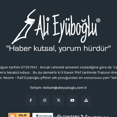
ğum tarihim 07.05.1961… Ancak rahmetli annemin söylediğine göre de “Li
 tekabül ediyor… Bu da demektir ki 5 Kasım 1961 tarihinde Trabzon ilinin 
 Nezire – Raif Eyüboğlu çiftinin altı çocuğundan en sonuncusu yani “tek
İletişim:
iletisim@alieyuboglu.com.tr