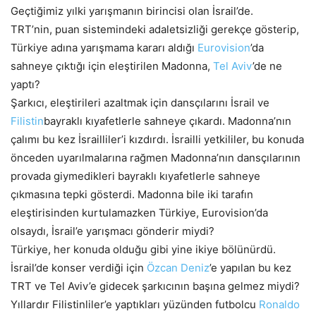
Geçtiğimiz yılki yarışmanın birincisi olan İsrail’de.
TRT’nin, puan sistemindeki adaletsizliği gerekçe gösterip,
Türkiye adına yarışmama kararı aldığı
Eurovision
’da
sahneye çıktığı için eleştirilen Madonna,
Tel Aviv
’de ne
yaptı?
Şarkıcı, eleştirileri azaltmak için dansçılarını İsrail ve
Filistin
bayraklı kıyafetlerle sahneye çıkardı. Madonna’nın
çalımı bu kez İsrailliler’i kızdırdı. İsrailli yetkililer, bu konuda
önceden uyarılmalarına rağmen Madonna’nın dansçılarının
provada giymedikleri bayraklı kıyafetlerle sahneye
çıkmasına tepki gösterdi. Madonna bile iki tarafın
eleştirisinden kurtulamazken Türkiye, Eurovision’da
olsaydı, İsrail’e yarışmacı gönderir miydi?
Türkiye, her konuda olduğu gibi yine ikiye bölünürdü.
İsrail’de konser verdiği için
Özcan Deniz
’e yapılan bu kez
TRT ve Tel Aviv’e gidecek şarkıcının başına gelmez miydi?
Yıllardır Filistinliler’e yaptıkları yüzünden futbolcu
Ronaldo