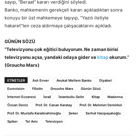
sayıp, “Beraat” kararı verdiğini söyledi.
Banko, mahkemenin gerekçeli kararı açıkladıktan sonra
konuyu bir üst mahkemeye taşıyıp, “Yazılı iletiyle
hakaret”ten ceza aldırmaya çalışacaklarını açıkladı.
GÜNÜN SÖZÜ
“Televizyonu çok eğitici buluyorum. Ne zaman birisi
televizyonu açsa, yandaki odaya gider ve
kitap
okurum.”
(Groucho Marx)
ETİKETLER
Aslı Enver
Avukat Meltem Banko
Diyabet
Eurovision
Filistin
Groucho Marx
Günün Sözü
İnternet Eczanesi
İsrail
İstanbullu Gelin
Kitap
Madonna
Özcan Deniz
Prof. Dr. Canan Karatay
Prof. Dr. Mehmet Demirkol
Prof. Dr. Mustafa Karaibrahimoğlu
Şeker
Serhat Hacıpaşalıoğlu
Spiker
Tel Aviv
Televizyon