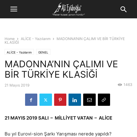
Home
ALİCE - Yazılarım
MADONNA’NIN ÇALIMI VE BİR TÜRKİYE
KLASİĞİ
ALİCE - Yazılarım
GENEL
MADONNA’NIN ÇALIMI VE
BİR TÜRKİYE KLASİĞİ
1463
21 Mayıs 2019
21 MAYIS 2019 SALI – MİLLİYET VATAN – ALİCE
Bu yıl Eurovi-sion Şarkı Yarışması nerede yapıldı?