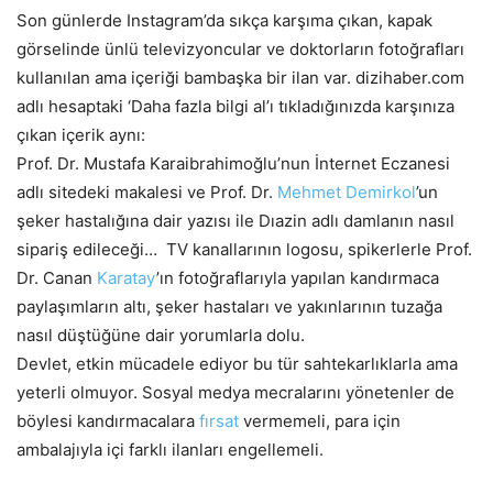
Son günlerde Instagram’da sıkça karşıma çıkan, kapak
görselinde ünlü televizyoncular ve doktorların fotoğrafları
kullanılan ama içeriği bambaşka bir ilan var. dizihaber.com
adlı hesaptaki ‘Daha fazla bilgi al’ı tıkladığınızda karşınıza
çıkan içerik aynı:
Prof. Dr. Mustafa Karaibrahimoğlu’nun İnternet Eczanesi
adlı sitedeki makalesi ve Prof. Dr.
Mehmet Demirkol
’un
şeker hastalığına dair yazısı ile Dıazin adlı damlanın nasıl
sipariş edileceği… TV kanallarının logosu, spikerlerle Prof.
Dr. Canan
Karatay
’ın fotoğraflarıyla yapılan kandırmaca
paylaşımların altı, şeker hastaları ve yakınlarının tuzağa
nasıl düştüğüne dair yorumlarla dolu.
Devlet, etkin mücadele ediyor bu tür sahtekarlıklarla ama
yeterli olmuyor. Sosyal medya mecralarını yönetenler de
böylesi kandırmacalara
fırsat
vermemeli, para için
ambalajıyla içi farklı ilanları engellemeli.