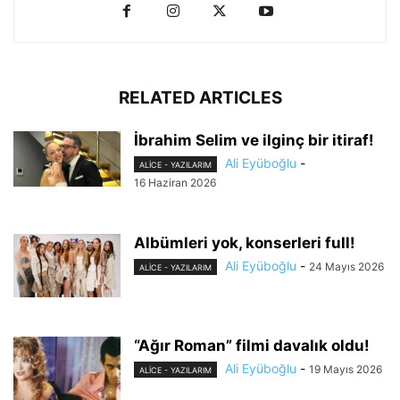
RELATED ARTICLES
İbrahim Selim ve ilginç bir itiraf!
Ali Eyüboğlu
-
ALİCE - YAZILARIM
16 Haziran 2026
Albümleri yok, konserleri full!
Ali Eyüboğlu
-
24 Mayıs 2026
ALİCE - YAZILARIM
“Ağır Roman” filmi davalık oldu!
Ali Eyüboğlu
-
19 Mayıs 2026
ALİCE - YAZILARIM