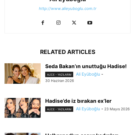
http://www.alieyuboglu.com.tr
RELATED ARTICLES
Seda Bakan’ın unuttuğu Hadise!
Ali Eyüboğlu
-
ALİCE - YAZILARIM
30 Haziran 2026
Hadise’de iz bırakan ex’ler
Ali Eyüboğlu
-
23 Mayıs 2026
ALİCE - YAZILARIM