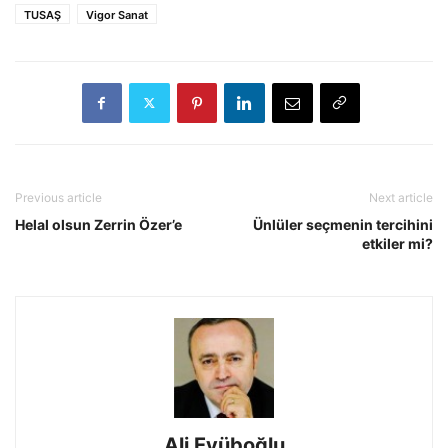
TUSAŞ
Vigor Sanat
Previous article
Next article
Helal olsun Zerrin Özer’e
Ünlüler seçmenin tercihini
etkiler mi?
Ali Eyüboğlu