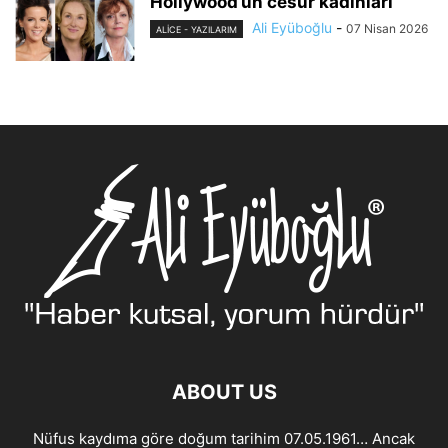
Hollywood’un cesur kadınları
Ali Eyüboğlu
-
07 Nisan 2026
ALİCE - YAZILARIM
ABOUT US
Nüfus kaydıma göre doğum tarihim 07.05.1961… Ancak