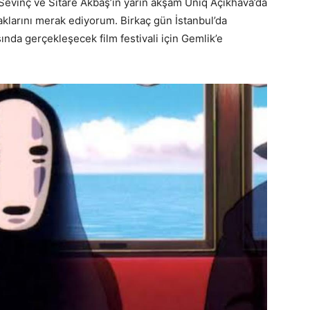
Sevinç ve Sitare Akbaş’ın yarın akşam Uniq Açıkhava’da
klarını merak ediyorum. Birkaç gün İstanbul’da
nda gerçekleşecek film festivali için Gemlik’e