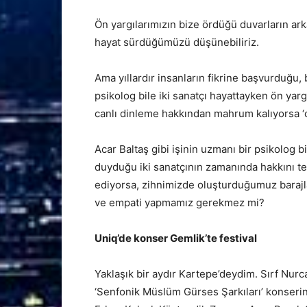
Ön yargılarımızın bize ördüğü duvarların arka
hayat sürdüğümüzü düşünebiliriz.
Ama yıllardır insanların fikrine başvurduğu, b
psikolog bile iki sanatçı hayattayken ön ya
canlı dinleme hakkından mahrum kalıyorsa ‘
Acar Baltaş gibi işinin uzmanı bir psikolog b
duyduğu iki sanatçının zamanında hakkını t
ediyorsa, zihnimizde oluşturduğumuz barajlar
ve empati yapmamız gerekmez mi?
Uniq’de konser Gemlik’te festival
Yaklaşık bir aydır Kartepe’deydim. Sırf Nurca
‘Senfonik Müslüm Gürses Şarkıları’ konserin