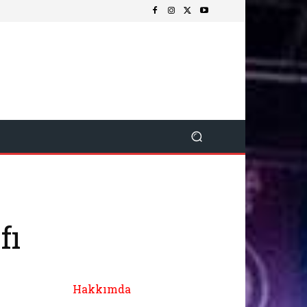
fı
Hakkımda