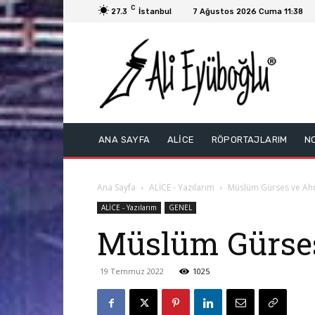
C
27.3
İstanbul
7 Ağustos 2026 Cuma 11:38
ANA SAYFA
ALİCE
RÖPORTAJLARIM
N
Ana Sayfa
ALİCE - Yazılarım
Müslüm Gürses ve Ahme
ALİCE - Yazılarım
GENEL
Müslüm Gürses
19 Temmuz 2022
1025