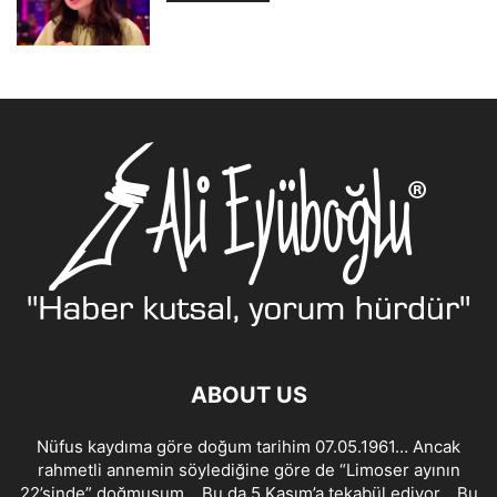
ABOUT US
Nüfus kaydıma göre doğum tarihim 07.05.1961… Ancak
rahmetli annemin söylediğine göre de “Limoser ayının
22’sinde” doğmuşum… Bu da 5 Kasım’a tekabül ediyor… Bu