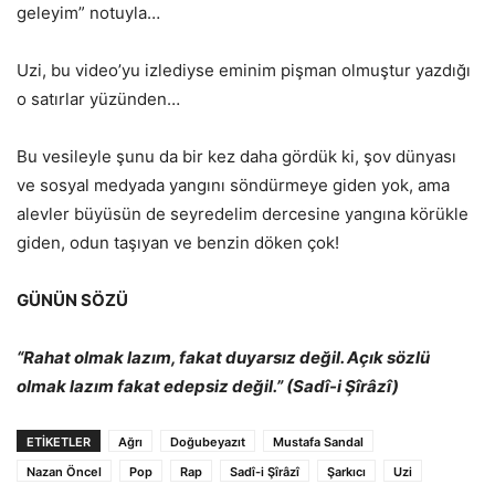
geleyim” notuyla…
Uzi, bu video’yu izlediyse eminim pişman olmuştur yazdığı
o satırlar yüzünden…
Bu vesileyle şunu da bir kez daha gördük ki, şov dünyası
ve sosyal medyada yangını söndürmeye giden yok, ama
alevler büyüsün de seyredelim dercesine yangına körükle
giden, odun taşıyan ve benzin döken çok!
GÜNÜN SÖZÜ
“Rahat olmak lazım, fakat duyarsız değil. Açık sözlü
olmak lazım fakat edepsiz değil.” (Sadî-i Şîrâzî)
ETİKETLER
Ağrı
Doğubeyazıt
Mustafa Sandal
Nazan Öncel
Pop
Rap
Sadî-i Şîrâzî
Şarkıcı
Uzi