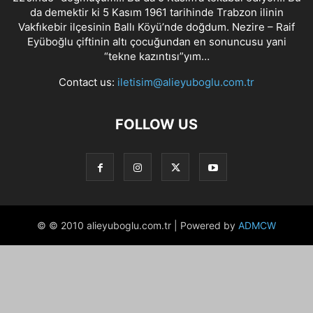
da demektir ki 5 Kasım 1961 tarihinde Trabzon ilinin
Vakfıkebir ilçesinin Ballı Köyü’nde doğdum. Nezire – Raif
Eyüboğlu çiftinin altı çocuğundan en sonuncusu yani
“tekne kazıntısı”yım…
Contact us:
iletisim@alieyuboglu.com.tr
FOLLOW US
© © 2010 alieyuboglu.com.tr | Powered by
ADMCW