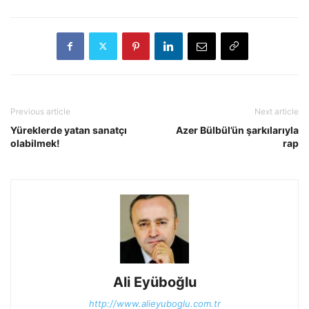
Previous article
Next article
Yüreklerde yatan sanatçı
Azer Bülbül’ün şarkılarıyla
olabilmek!
rap
Ali Eyüboğlu
http://www.alieyuboglu.com.tr