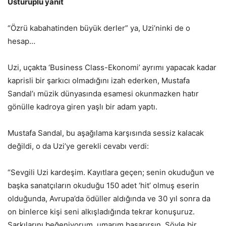
Usturuplu yanıt
“Özrü kabahatinden büyük derler” ya, Uzi’ninki de o
hesap…
Uzi, uçakta ‘Business Class-Ekonomi’ ayrımı yapacak kadar
kaprisli bir şarkıcı olmadığını izah ederken, Mustafa
Sandal’ı müzik dünyasında esamesi okunmazken hatır
gönülle kadroya giren yaşlı bir adam yaptı.
Mustafa Sandal, bu aşağılama karşısında sessiz kalacak
değildi, o da Uzi’ye gerekli cevabı verdi:
“Sevgili Uzi kardeşim. Kayıtlara geçen; senin okuduğun ve
başka sanatçıların okuduğu 150 adet ‘hit’ olmuş eserin
olduğunda, Avrupa’da ödüller aldığında ve 30 yıl sonra da
on binlerce kişi seni alkışladığında tekrar konuşuruz.
Şarkılarını beğeniyorum, umarım başarırsın. Şöyle bir