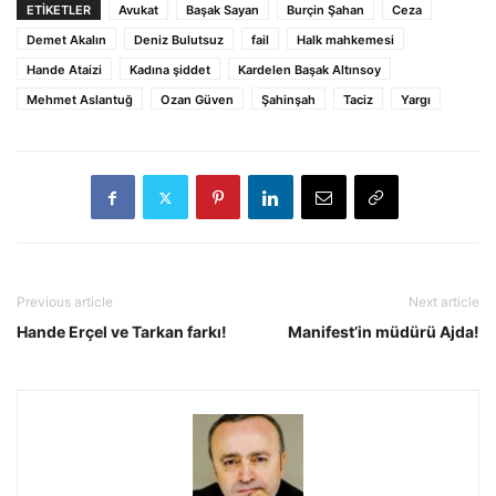
ETİKETLER
Avukat
Başak Sayan
Burçin Şahan
Ceza
Demet Akalın
Deniz Bulutsuz
fail
Halk mahkemesi
Hande Ataizi
Kadına şiddet
Kardelen Başak Altınsoy
Mehmet Aslantuğ
Ozan Güven
Şahinşah
Taciz
Yargı
Previous article
Next article
Hande Erçel ve Tarkan farkı!
Manifest’in müdürü Ajda!