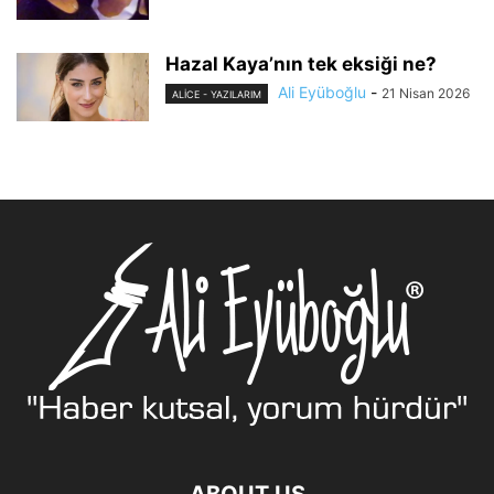
Hazal Kaya’nın tek eksiği ne?
Ali Eyüboğlu
-
21 Nisan 2026
ALİCE - YAZILARIM