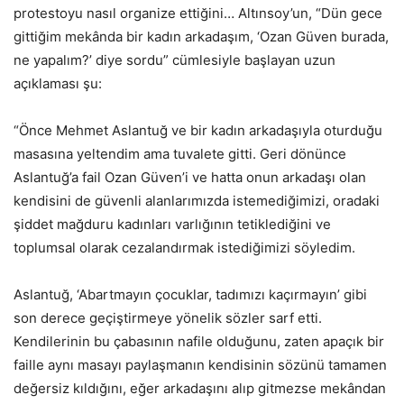
protestoyu nasıl organize ettiğini… Altınsoy’un, “Dün gece
gittiğim mekânda bir kadın arkadaşım, ‘Ozan Güven burada,
ne yapalım?’ diye sordu” cümlesiyle başlayan uzun
açıklaması şu:
“Önce Mehmet Aslantuğ ve bir kadın arkadaşıyla oturduğu
masasına yeltendim ama tuvalete gitti. Geri dönünce
Aslantuğ’a fail Ozan Güven’i ve hatta onun arkadaşı olan
kendisini de güvenli alanlarımızda istemediğimizi, oradaki
şiddet mağduru kadınları varlığının tetiklediğini ve
toplumsal olarak cezalandırmak istediğimizi söyledim.
Aslantuğ, ‘Abartmayın çocuklar, tadımızı kaçırmayın’ gibi
son derece geçiştirmeye yönelik sözler sarf etti.
Kendilerinin bu çabasının nafile olduğunu, zaten apaçık bir
faille aynı masayı paylaşmanın kendisinin sözünü tamamen
değersiz kıldığını, eğer arkadaşını alıp gitmezse mekândan