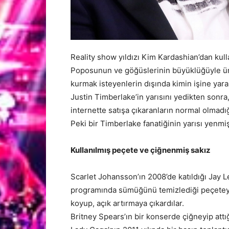
Reality show yıldızı Kim Kardashian’dan kull
Poposunun ve göğüslerinin büyüklüğüyle ünlü
kurmak isteyenlerin dışında kimin işine yara
Justin Timberlake’in yarısını yedikten sonra, N
internette satışa çıkaranların normal olmadı
Peki bir Timberlake fanatiğinin yarısı yenm
Kullanılmış peçete ve çiğnenmiş sakız
Scarlet Johansson’ın 2008’de katıldığı Jay 
programında sümüğünü temizlediği peçeteyi
koyup, açık artırmaya çıkardılar.
Britney Spears’ın bir konserde çiğneyip attığı