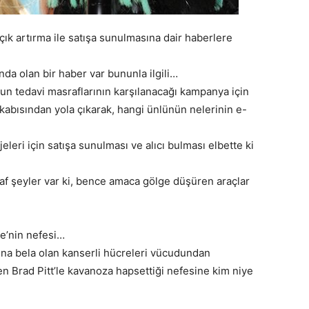
açık artırma ile satışa sunulmasına dair haberlere
ında olan bir haber var bununla ilgili…
cuğun tedavi masraflarının karşılanacağı kampanya için
kabısından yola çıkarak, hangi ünlünün nelerinin e-
eleri için satışa sunulması ve alıcı bulması elbette ki
af şeyler var ki, bence amaca gölge düşüren araçlar
ie’nin nefesi…
ına bela olan kanserli hücreleri vücudundan
en Brad Pitt’le kavanoza hapsettiği nefesine kim niye