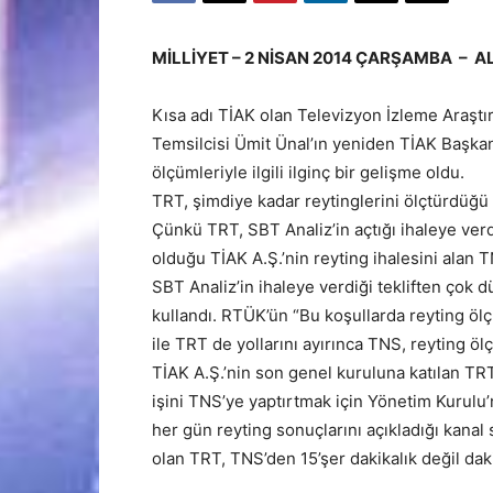
MİLLİYET – 2 NİSAN 2014 ÇARŞAMBA – A
Kısa adı TİAK olan Televizyon İzleme Araştır
Temsilcisi Ümit Ünal’ın yeniden TİAK Başkanl
ölçümleriyle ilgili ilginç bir gelişme oldu.
TRT, şimdiye kadar reytinglerini ölçtürdüğü
Çünkü TRT, SBT Analiz’in açtığı ihaleye verd
olduğu TİAK A.Ş.’nin reyting ihalesini alan T
SBT Analiz’in ihaleye verdiği tekliften çok
kullandı. RTÜK’ün “Bu koşullarda reyting ö
ile TRT de yollarını ayırınca TNS, reyting ö
TİAK A.Ş.’nin son genel kuruluna katılan TR
işini TNS’ye yaptırtmak için Yönetim Kurulu
her gün reyting sonuçlarını açıkladığı kanal
olan TRT, TNS’den 15’şer dakikalık değil dak