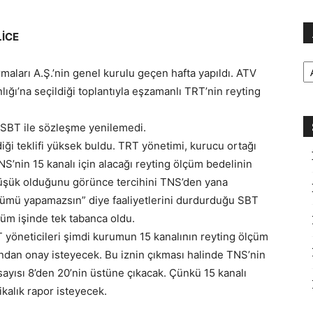
LİCE
Ar
maları A.Ş.’nin genel kurulu geçen hafta yapıldı. ATV
ığı’na seçildiği toplantıyla eşzamanlı TRT’nin reyting
 SBT ile sözleşme yenilemedi.
iği teklifi yüksek buldu. TRT yönetimi, kurucu ortağı
NS’nin 15 kanalı için alacağı reyting ölçüm bedelinin
 düşük olduğunu görünce tercihini TNS’den yana
lçümü yapamazsın” diye faaliyetlerini durdurduğu SBT
lçüm işinde tek tabanca oldu.
T yöneticileri şimdi kurumun 15 kanalının reyting ölçüm
’ndan onay isteyecek. Bu iznin çıkması halinde TNS’nin
 sayısı 8’den 20’nin üstüne çıkacak. Çünkü 15 kanalı
ikalık rapor isteyecek.