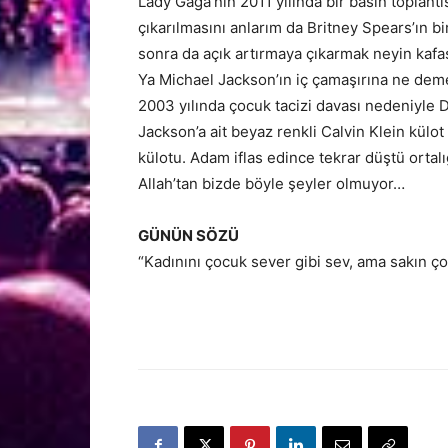
Lady Gaga’nın 2011 yılında bir basın toplantı
çıkarılmasını anlarım da Britney Spears’ın bi
sonra da açık artırmaya çıkarmak neyin kafa
Ya Michael Jackson’ın iç çamaşırına ne dem
2003 yılında çocuk tacizi davası nedeniyle DN
Jackson’a ait beyaz renkli Calvin Klein külo
külotu. Adam iflas edince tekrar düştü ortal
Allah’tan bizde böyle şeyler olmuyor…
GÜNÜN SÖZÜ
“Kadınını çocuk sever gibi sev, ama sakın 