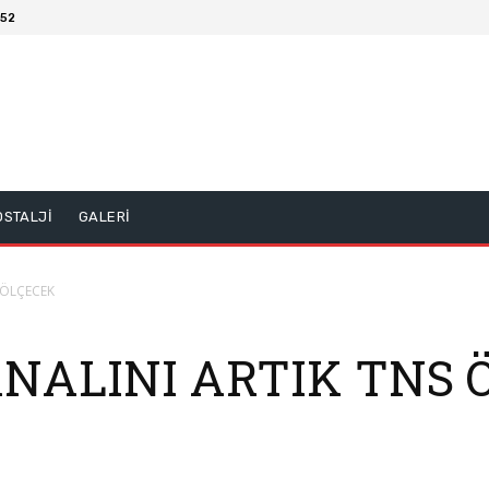
:52
OSTALJİ
GALERİ
S ÖLÇECEK
ANALINI ARTIK TNS