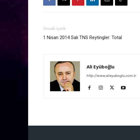
Önceki İçerik
1 Nisan 2014 Salı TNS Reytingler: Total
Ali Eyüboğlu
http://www.alieyuboglu.com.tr