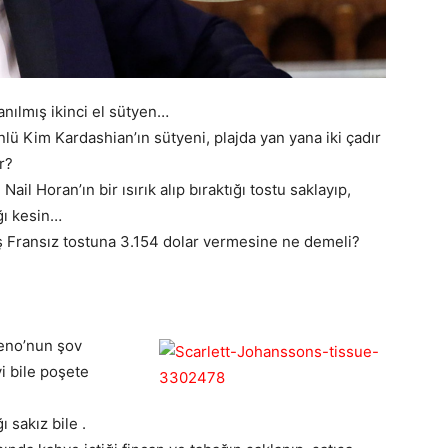
anılmış ikinci el sütyen…
 Kim Kardashian’ın sütyeni, plajda yan yana iki çadır
r?
ail Horan’ın bir ısırık alıp bıraktığı tostu saklayıp,
ğı kesin…
iş Fransız tostuna 3.154 dolar vermesine ne demeli?
Leno’nun şov
 bile poşete
 sakız bile .