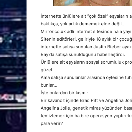
İnternette ünlülere ait “çok özel” eşyaların 
baktıkça, yok artık dememek elde değil…
Mirror.co.uk adlı internet sitesinde hala yay
Sitenin editörleri, geliriyle 18 aylık bir ço
internette satışa sunulan Justin Bieber ayak
Bay’da satışa sunulduğunu haberleştirdi.
Ünlülere ait eşyaların sosyal sorumluluk proj
güzel…
Ama satışa sunulanlar arasında öylesine tuh
bunlar…
İşte onlardan bir kısmı:
Bir kavanoz içinde Brad Pitt ve Angelina Jol
Angelina Jolie, genetik miras yüzünden baş
temizlemek için ha bire operasyon yaptırırk
para verir?