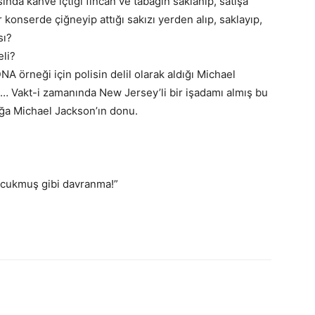
sında kahve içtiği fincan ve tabağın saklanıp, satışa
r konserde çiğneyip attığı sakızı yerden alıp, saklayıp,
sı?
eli?
A örneği için polisin delil olarak aldığı Michael
t … Vakt-i zamanında New Jersey’li bir işadamı almış bu
ığa Michael Jackson’ın donu.
çocukmuş gibi davranma!”