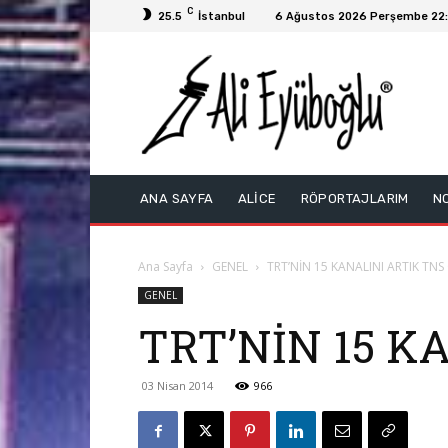
C
25.5
İstanbul
6 Ağustos 2026 Perşembe 22
ANA SAYFA
ALİCE
RÖPORTAJLARIM
N
Ana Sayfa
GENEL
TRT’NİN 15 KANALINI ARTIK TN
GENEL
TRT’NİN 15 K
03 Nisan 2014
966