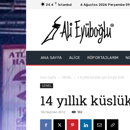
C
24.4
İstanbul
6 Ağustos 2026 Perşembe 09
ANA SAYFA
ALİCE
RÖPORTAJLARIM
N
Ana Sayfa
GENEL
14 yıllık küslük işte böyle bitti
GENEL
14 yıllık küslük
06 Haziran 2012
592