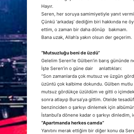
Hayır.
Seren, her soruya samimiyetiyle yanıt verm
Çünkü ‘arkadaş’ dediğim biri hakkında ne öyle
ettim, o zaman bir daha dönüp bakmam.
Bana uzak, Allah’a yakın olsun der geçerim.
“Mutsuzluğu beni de üzdü”
Gelelim Seren’le Gülben’in barış gününde n
İşte Seren’in o güne dair anlattıkları:
“Son zamanlarda çok mutsuz ve üzgün gördü
üzüntü çok kalbime dokundu. Gülben mutlu 
mutsuz gördükçe üzüldüm ve gitti o içimdeki 
sonra atlayıp Bursa’ya gittim. Otelde tesadüf
benzinciden o şarkıyı dinlemek için albümünü
İstanbul’a dönene kadar o şarkıyı dinledim, iç
“Apartmanda herkes camda”
Yanıtını merak ettiğim bir diğer konu da Ser