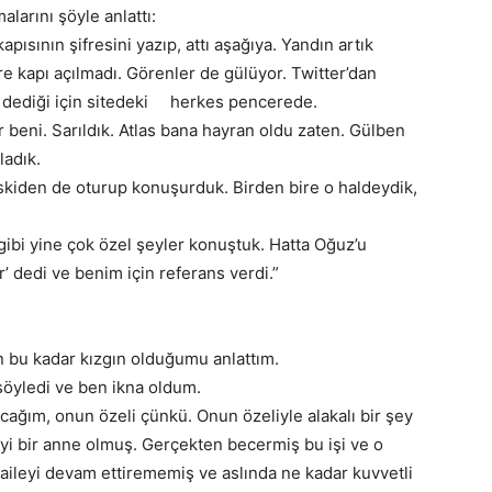
alarını şöyle anlattı:
ısının şifresini yazıp, attı aşağıya. Yandın artık
re kapı açılmadı. Görenler de gülüyor. Twitter’dan
m’ dediği için sitedeki herkes pencerede.
ar beni. Sarıldık. Atlas bana hayran oldu zaten. Gülben
ladık.
Eskiden de oturup konuşurduk. Birden bire o haldeydik,
ibi yine çok özel şeyler konuştuk. Hatta Oğuz’u
ir’ dedi ve benim için referans verdi.”
n bu kadar kızgın olduğumu anlattım.
söyledi ve ben ikna oldum.
ağım, onun özeli çünkü. Onun özeliyle alakalı bir şey
i bir anne olmuş. Gerçekten becermiş bu işi ve o
aileyi devam ettirememiş ve aslında ne kadar kuvvetli