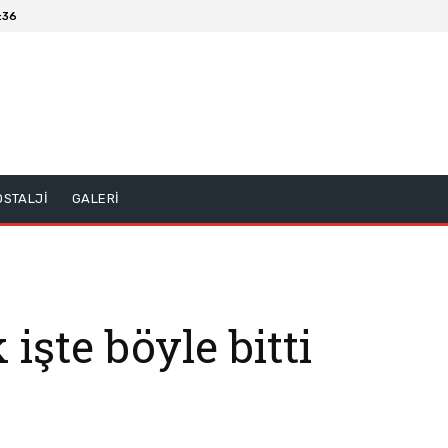
:36
OSTALJİ
GALERİ
 işte böyle bitti