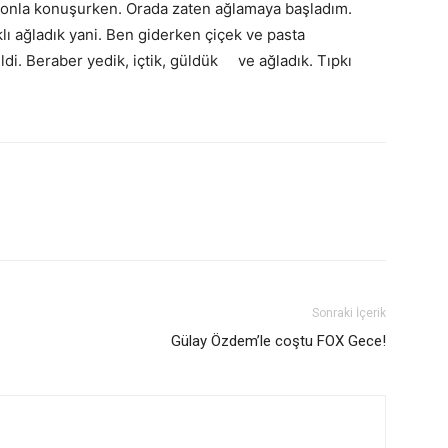
onla konuşurken. Orada zaten ağlamaya başladım.
lı ağladık yani. Ben giderken çiçek ve pasta
di. Beraber yedik, içtik, güldük ve ağladık. Tıpkı
Sonraki İçerik
Gülay Özdem’le coştu FOX Gece!