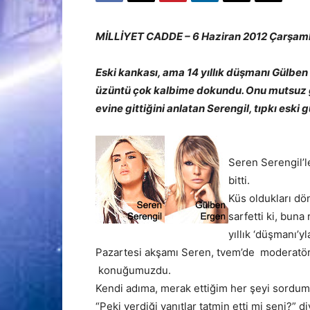
MİLLİYET CADDE – 6 Haziran 2012 Çarşa
Eski kankası, ama 14 yıllık düşmanı Gülben
üzüntü çok kalbime dokundu. Onu mutsuz gör
evine gittiğini anlatan Serengil, tıpkı eski 
Seren Serengil’l
bitti.
Küs oldukları dö
sarfetti ki, buna
yıllık ‘düşmanı’yl
Pazartesi akşamı Seren, tvem’de moderat
konuğumuzdu.
Kendi adıma, merak ettiğim her şeyi sordum
“Peki verdiği yanıtlar tatmin etti mi seni?” d