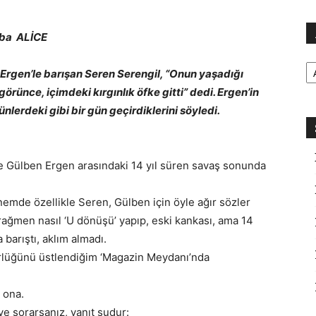
mba ALİCE
Ar
 Ergen’le barışan Seren Serengil, “Onun yaşadığı
ünce, içimdeki kırgınlık öfke gitti” dedi. Ergen’in
günlerdeki gibi bir gün geçirdiklerini söyledi.
e Gülben Ergen arasındaki 14 yıl süren savaş sonunda
nemde özellikle Seren, Gülben için öyle ağır sözler
 rağmen nasıl ‘U dönüşü’ yapıp, eski kankası, ama 14
a barıştı, aklım almadı.
örlüğünü üstlendiğim ‘Magazin Meydanı’nda
 ona.
iye sorarsanız, yanıt şudur: