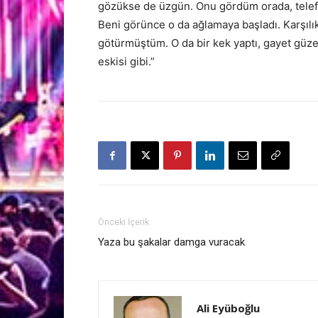
gözükse de üzgün. Onu gördüm orada, telef
Beni görünce o da ağlamaya başladı. Karşılık
götürmüştüm. O da bir kek yaptı, gayet güzel
eskisi gibi.”
Önceki İçerik
Yaza bu şakalar damga vuracak
Ali Eyüboğlu