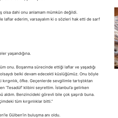
iş olsa dahi onu anlamam mümkün değildi.
 laflar ederim, varsayalım ki o sözleri hak etti de sarf
eler yaşandığına.
m onu. Boşanma sürecinde ettiği laflar ve yaşadığı
olsaydı belki devam edecekti küslüğümüz. Onu böyle
kırgınlık, öfke. Geçenlerde sevgilimle tartıştıktan
en ‘Tesadüf’ klibini seyrettim. İstanbul’a gelirken
 aldım. Benzincideki görevli bile çok şaşırdı buna.
imdeki tüm kırgınlıklar bitti.”
en’le Gülben’in buluşma anı oldu.