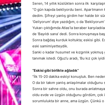
Seren, 14 yıllık küslükten sonra ilk karşılaşm
“O gün kapıda bekliyordu beni. Apartmanın kap
dedim. Şifreyi yanlış girdim her halde bir sü
‘Geliyorum’ diye yazdığım, o da ‘Bekliyoru
Yukarı çıktığımda Atlas’la beraber karşıladıl
de ‘Bayıldı sana’ dedi. Sonra konuşmaya baş
Sonra bağdaş kurduk koltukta; eskisi gibi. 
eski samimiyetteydik.
Sanki o kadar husumet ve kızgınlık yokmuş g
tanımak istedi. Oğuz’u aradı, ‘Bu kız çok iyid
“Eskisi gibi birlikte ağladık”
“İlk 15-20 dakika eskiyi konuştuk. Ben nede
O da bir takım yanlış anlaşılmalar olduğunu 
Sonra bir sahne oldu, onu burada anlatmayac
oldu evde ve üzgün olduğunu gördüm, çok iy
sorumlulukta bir anne, ama üzgün. Çünkü o 