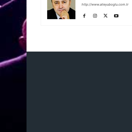
http://www.alieyuboglu.com.tr