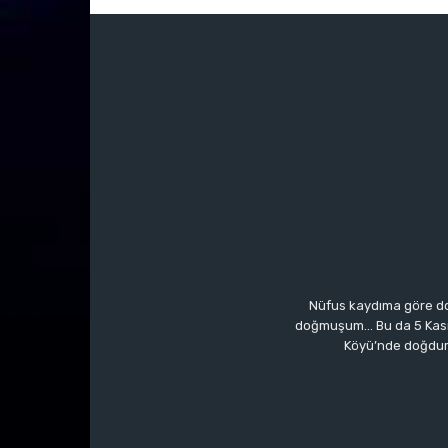
Nüfus kaydıma göre do
doğmuşum… Bu da 5 Kasım’a
Köyü’nde doğdum.