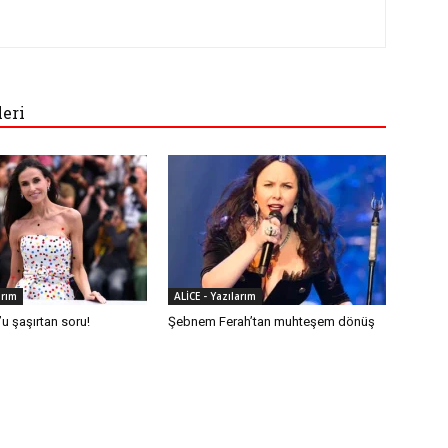
leri
arım
ALİCE - Yazılarım
u şaşırtan soru!
Şebnem Ferah’tan muhteşem dönüş