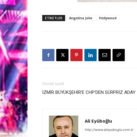
ETİKETLER
Angelina Jolie
Hollywood
Önceki İçerik
İZMİR BÜYÜKŞEHİR’E CHP’DEN SÜRPRİZ ADAY
Ali Eyüboğlu
http://www.alieyuboglu.com.tr