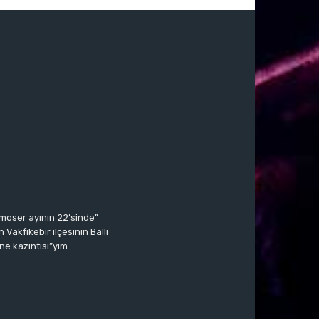
moser ayının 22’sinde”
Vakfıkebir ilçesinin Ballı
ne kazıntısı”yım…