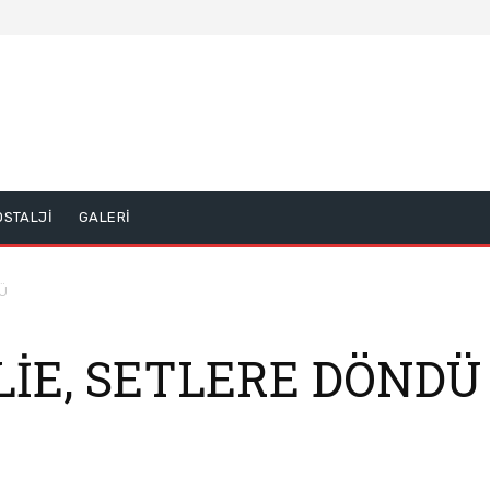
OSTALJİ
GALERİ
DÜ
LİE, SETLERE DÖNDÜ