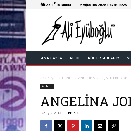
C
26.1
İstanbul
9 Ağustos 2026 Pazar 14:23
ANA SAYFA
ALİCE
RÖPORTAJLARIM
N
Ana Sayfa
GENEL
ANGELİNA JOLİE, SETLERE DÖN
GENEL
ANGELİNA JO
02 Eylül 2013
798