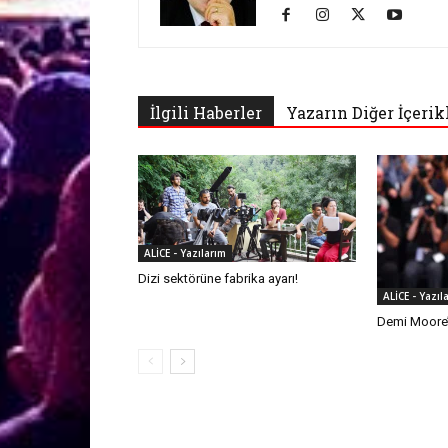
İlgili Haberler
Yazarın Diğer İçerik
ALİCE - Yazılarım
Dizi sektörüne fabrika ayarı!
ALİCE - Yazıl
Demi Moore’