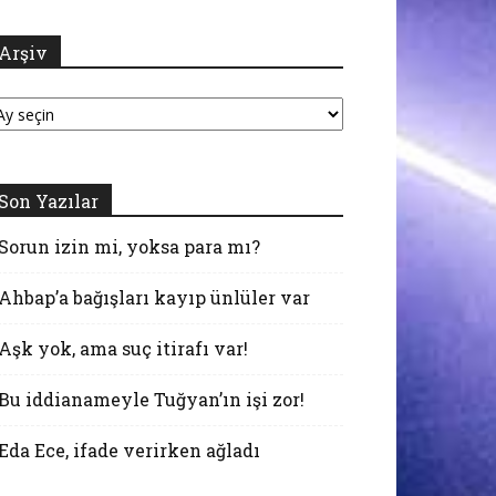
Arşiv
şiv
Son Yazılar
Sorun izin mi, yoksa para mı?
Ahbap’a bağışları kayıp ünlüler var
Aşk yok, ama suç itirafı var!
Bu iddianameyle Tuğyan’ın işi zor!
Eda Ece, ifade verirken ağladı