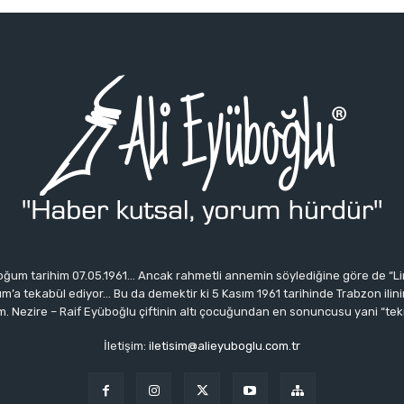
ğum tarihim 07.05.1961… Ancak rahmetli annemin söylediğine göre de “Li
 tekabül ediyor… Bu da demektir ki 5 Kasım 1961 tarihinde Trabzon ilinin 
 Nezire – Raif Eyüboğlu çiftinin altı çocuğundan en sonuncusu yani “tek
İletişim:
iletisim@alieyuboglu.com.tr