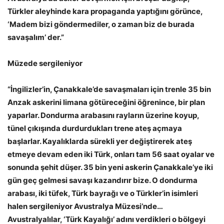
Türkler aleyhinde kara propaganda yaptığını görünce,
‘Madem bizi göndermediler, o zaman biz de burada
savaşalım’ der.”
Müzede sergileniyor
“İngilizler’in, Çanakkale’de savaşmaları için trenle 35 bin
Anzak askerini limana götüreceğini öğrenince, bir plan
yaparlar. Dondurma arabasını rayların üzerine koyup,
tünel çıkışında durdurdukları trene ateş açmaya
başlarlar. Kayalıklarda sürekli yer değiştirerek ateş
etmeye devam eden iki Türk, onları tam 56 saat oyalar ve
sonunda şehit düşer. 35 bin yeni askerin Çanakkale’ye iki
gün geç gelmesi savaşı kazandırır bize. O dondurma
arabası, iki tüfek, Türk bayrağı ve o Türkler’in isimleri
halen sergileniyor Avustralya Müzesi’nde…
Avustralyalılar, ‘Türk Kayalığı’ adını verdikleri o bölgeyi