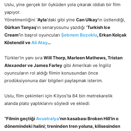
Uslu, yine gerçek bir öyküden yola çıkarak iddialı bir film
yapıyor.
Yönetmenliğini
‘Ayla’
daki gibi yine
Can Ulkay’
ın üstlendiği,
Gürkan Tanyaş
’ın senaryosunu yazdığı
‘Turkish Ice
Cream’
in başrol oyuncuları
Şebnem Bozoklu
, Erkan Kolçak
Köstendil ve
Ali Atay
…
Türkler’in yanı sıra
Will Thorp, Marleen Mathews, Tristan
Alexander ve James Farley
gibi Amerikalı ve İngiliz
oyuncuların rol aldığı filmin konusundan önce
prodüksiyonuna dair bilgileri paylaşmak isterim.
Uslu, film çekimleri için Kilyos’ta 84 bin metrekarelik
alanda plato yaptıklarını söyledi ve ekledi:
“Filmin geçtiği
Avustralya
’nın kasabası Broken Hill’in o
dönemindeki halini; treninden tren yoluna, kilisesinden