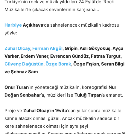
Türkiye’nin rock ve müzik yıldızları 24 Eylül’de ‘Rock
Müzikaller’le çıkacak sevenlerinin karşısına…
Harbiye
Açıkhava
’da sahnelenecek müzikalin kadrosu
şöyle:
Zuhal Olcay
,
Ferman Akgül
, Gripin, Aslı Gökyokuş, Ayça
Varlıer, Erdem Yener, Evrencan Gündüz, Fatma Turgut,
Güvenç Dağüstün
,
Özge Borak
, Özge Fışkın, Seran Bilgi
ve Şehnaz Sam
.
Onur Turan
’ın yöneteceği müzikalin, koreografisi
Nur
Doğan Sonbaha
r’a, müzikleri ise
Tuluğ Tırpan
’a emanet.
Proje ve
Zuhal Olcay’ın ‘Evita
’dan yıllar sonra müzikalle
sahne alacak olması güzel. Ancak müzikalin sadece bir
kere sahnelenecek olması için aynı şeyi
söyleyemeyeceğim. Sanatçıların günlerce emek vereceği