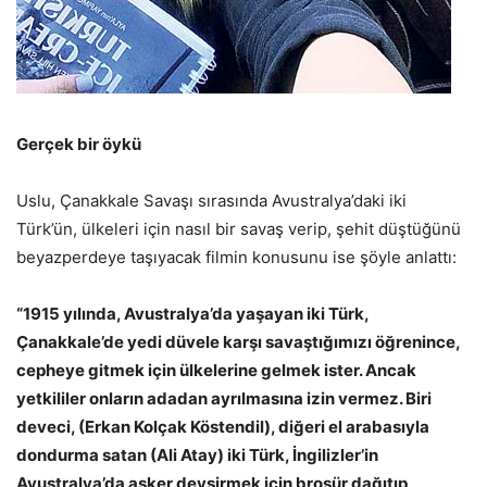
Gerçek bir öykü
Uslu, Çanakkale Savaşı sırasında Avustralya’daki iki
Türk’ün, ülkeleri için nasıl bir savaş verip, şehit düştüğünü
beyazperdeye taşıyacak filmin konusunu ise şöyle anlattı:
“1915 yılında, Avustralya’da yaşayan iki Türk,
Çanakkale’de yedi düvele karşı savaştığımızı öğrenince,
cepheye gitmek için ülkelerine gelmek ister. Ancak
yetkililer onların adadan ayrılmasına izin vermez. Biri
deveci, (Erkan Kolçak Köstendil), diğeri el arabasıyla
dondurma satan (Ali Atay) iki Türk, İngilizler’in
Avustralya’da asker devşirmek için broşür dağıtıp,