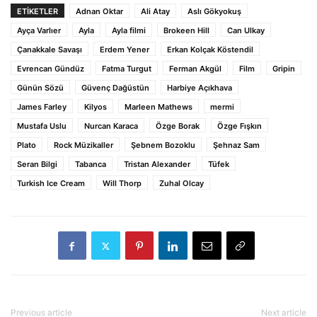
ETİKETLER
Adnan Oktar
Ali Atay
Aslı Gökyokuş
Ayça Varlıer
Ayla
Ayla filmi
Brokeen Hill
Can Ulkay
Çanakkale Savaşı
Erdem Yener
Erkan Kolçak Köstendil
Evrencan Gündüz
Fatma Turgut
Ferman Akgül
Film
Gripin
Günün Sözü
Güvenç Dağüstün
Harbiye Açıkhava
James Farley
Kilyos
Marleen Mathews
mermi
Mustafa Uslu
Nurcan Karaca
Özge Borak
Özge Fışkın
Plato
Rock Müzikaller
Şebnem Bozoklu
Şehnaz Sam
Seran Bilgi
Tabanca
Tristan Alexander
Tüfek
Turkish Ice Cream
Will Thorp
Zuhal Olcay
Previous article
Next article