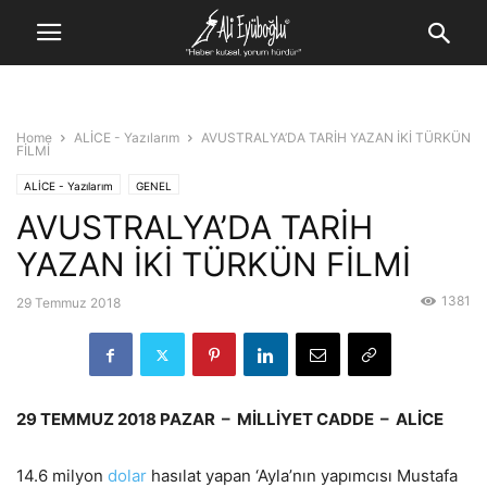
Home
ALİCE - Yazılarım
AVUSTRALYA’DA TARİH YAZAN İKİ TÜRKÜN
FİLMİ
ALİCE - Yazılarım
GENEL
AVUSTRALYA’DA TARİH
YAZAN İKİ TÜRKÜN FİLMİ
1381
29 Temmuz 2018
29 TEMMUZ 2018 PAZAR – MİLLİYET CADDE – ALİCE
14.6 milyon
dolar
hasılat yapan ‘Ayla’nın yapımcısı Mustafa