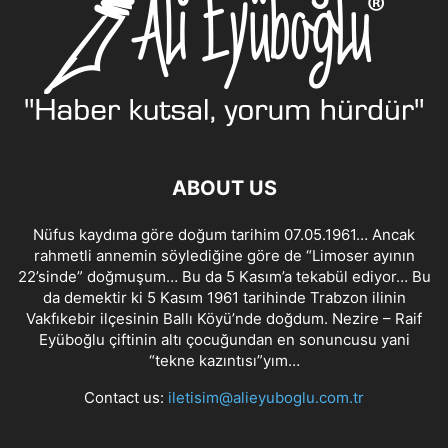
ABOUT US
Nüfus kaydıma göre doğum tarihim 07.05.1961… Ancak
rahmetli annemin söylediğine göre de “Limoser ayının
22’sinde” doğmuşum… Bu da 5 Kasım’a tekabül ediyor… Bu
da demektir ki 5 Kasım 1961 tarihinde Trabzon ilinin
Vakfıkebir ilçesinin Ballı Köyü’nde doğdum. Nezire – Raif
Eyüboğlu çiftinin altı çocuğundan en sonuncusu yani
“tekne kazıntısı”yım…
Contact us:
iletisim@alieyuboglu.com.tr