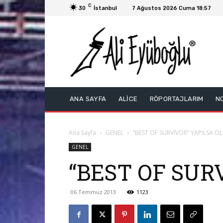
C
30
İstanbul
7 Ağustos 2026 Cuma 18:57
ANA SAYFA
ALİCE
RÖPORTAJLARIM
N
Ana Sayfa
GENEL
“BEST OF SURVİVOR” YAPILSA O
GENEL
“BEST OF SUR
06 Temmuz 2013
1123