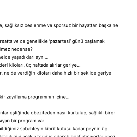
e, sağlıksız
beslenme
ve sporsuz bir hayattan başka ne
ırsatta ve de
genellikle
‘pazartesi’ günü başlamak
 gelmez nedense?
nelde yaşadıkları aynı…
eri kiloları, üç haftada alırlar geriye…
r, ne de verdiğin kiloları daha hızlı bir şekilde geriye
ir zayıflama programının içine…
ar eşliğinde obeziteden nasıl kurtulup, sağlıklı birer
şıyan bir program var.
ldiğimiz sabahleyin kibrit kutusu kadar peynir, üç
atalık gibi açlıkla terbiye ederek zayıflatmıyorlar obez