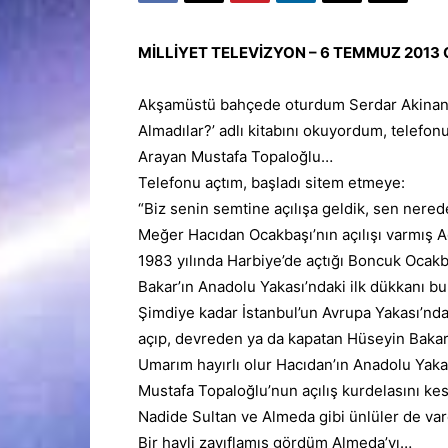
MİLLİYET TELEVİZYON – 6 TEMMUZ 2013
Akşamüstü bahçede oturdum
Serdar Akina
Almadılar?’ adlı kitabını okuyordum, telefon
Arayan
Mustafa Topaloğlu
…
Telefonu açtım, başladı sitem etmeye:
“Biz senin semtine açılışa geldik, sen
nered
Meğer Hacıdan Ocakbaşı’nın açılışı varmış 
1983 yılında
Harbiye
’de açtığı Boncuk Ocak
Bakar’ın
Anadolu
Yakası’ndaki ilk dükkanı b
Şimdiye kadar
İstanbul
’un
Avrupa
Yakası’nda 
açıp, devreden ya da kapatan Hüseyin Bakar,
Umarım
hayırlı
olur Hacıdan’ın Anadolu Yak
Mustafa Topaloğlu’nun açılış kurdelasını kes
Nadide
Sultan
ve
Almeda
gibi ünlüler de var
Bir hayli zayıflamış gördüm Almeda’yı…