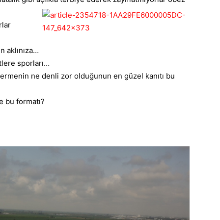
rlar
in
aklınıza…
tlere sporları…
 vermenin ne denli zor olduğunun en güzel kanıtı bu
e bu formatı?