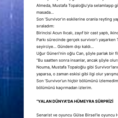
Almeda, Mustafa Topaloğlu’yla selamlaşıp git
masada…
Son ‘Survivor’ın eskilerine oranla reyting
sıraladım:
Birincisi
Acun Ilıcalı
, zayıf bir cast yaptı, i
Parkı sürecinde gerçek survivor’ı yaşarken
seyirciye… Gündem dışı kaldı…
Uğur Güneri’nin oğlu Can, şöyle parlak bir fik
“Bu saatten sonra insanlar, ancak şöyle
olur
Nouma
, Mustafa Topaloğlu gibi Survivor’ların
yaparsa, o zaman eskisi gibi ilgi olur yarışm
Son ‘Survivor’un hiçbir bölümünü izlemedim 
bölümünü kaçırmadan izlerim.
“YALAN DÜNYA”DA HÜMEYRA SÜRPRİZİ
Senarist ve
oyuncu
Gülse Birsel
’le oyuncu 