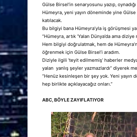
Gülse Birsel’in senaryosunu yazıp, oynadığı
Hümeyra, yeni yayın döneminde yine Gülse B
katılacak.
Bu bilgiyi bana Hümeyra’yla iş görüşmesi ya
“Hümeyra, artık ‘Yalan Dünya’da ama diziye n
Hem bilgiyi doğrulatmak, hem de Hümeyra’nın
öğrenmek için Gülse Birsel’i aradım.
Diziyle ilgili ‘teyit edilmemiş’ haberler med
yalan yanlış şeyler yazmazlardı”
diyerek
med
“Henüz kesinleşen bir şey yok. Yeni yayın d
hep birlikte açıklayacağız onları.”
ABC, BÖYLE ZAYIFLATIYOR