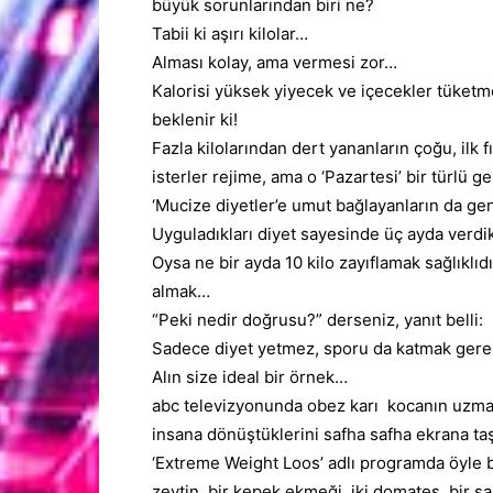
büyük sorunlarından biri ne?
Tabii ki aşırı kilolar…
Alması kolay, ama vermesi zor…
Kalorisi yüksek yiyecek ve içecekler tüketm
beklenir ki!
Fazla kilolarından dert yananların çoğu, ilk f
isterler rejime, ama o ‘Pazartesi’ bir türlü
‘Mucize diyetler’e umut bağlayanların da ge
Uyguladıkları diyet sayesinde üç ayda verdikl
Oysa ne bir ayda 10 kilo
zayıflamak
sağlıklıdı
almak…
“Peki nedir doğrusu?” derseniz, yanıt belli:
Sadece
diyet yetmez, sporu da katmak gerek
Alın size ideal bir örnek…
abc televizyonunda obez karı kocanın uzmanl
insana dönüştüklerini safha safha ekrana ta
‘Extreme Weight Loos’ adlı programda öyle bi
zeytin, bir kepek ekmeği, iki domates, bir sal