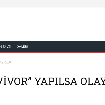
OSTALJİ
GALERİ
LAY OLUR!
VİVOR” YAPILSA OLA