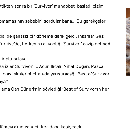
tikten sonra bir ‘
Survivor
’ muhabbeti başladı bizim
 yapmamasının sebebini sordular bana… Şu gerekçeleri
kincisi de şanssız bir döneme denk geldi.
İnsanlar
Gezi
Türkiye
’de, herkesin rol yaptığı ‘Survivor’ cazip gelmedi
ir attı ortaya:
sa
izler Survivor’ı… Acun Ilıcalı; Nihat Doğan,
Pascal
 olay isimlerini birarada yarıştıracağı ‘
Best of
Survivor’
aya.”
ama Can Güneri’nin söylediği ‘Best of Survivor’ın her
Hümeyra’nın yolu bir kez daha kesişecek…