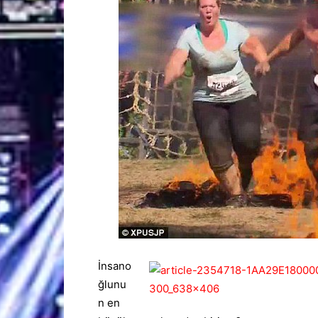
İnsano
ğlunu
n en