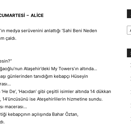
 CUMARTESİ – ALİCE
Ar
n
’ın
medya
serüvenini anlattığı ‘Sahi Beni Neden
um çaldı.
esin
?”
Ağaoğlu’nun
Ataşehir
’deki My Towers’ın altında…
başı günlerinden tanıdığım kebapçı Hüseyin
urası…
‘He De’, ‘Hacıdan’ gibi çeşitli isimler altında 14 dükkan
 14’üncüsünü ise Ateşehirlilerin hizmetine sundu.
ası macerası…
tiği kebapçının açılışında Bahar Öztan,
dı.