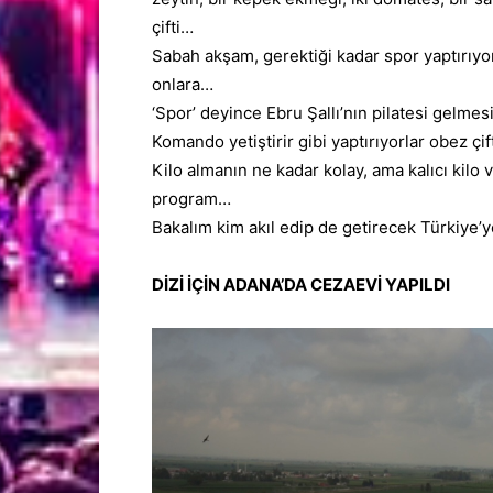
çifti…
Sabah akşam, gerektiği kadar
spor
yaptırıyo
onlara…
‘Spor’ deyince
Ebru Şallı
’nın pilatesi
gelmes
Komando yetiştirir gibi yaptırıyorlar obez çif
Kilo almanın ne kadar kolay, ama kalıcı kilo
program…
Bakalım kim akıl edip de getirecek Türkiye’y
DİZİ İÇİN ADANA’DA CEZAEVİ YAPILDI