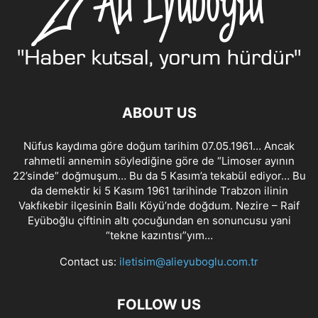
ABOUT US
Nüfus kaydıma göre doğum tarihim 07.05.1961… Ancak
rahmetli annemin söylediğine göre de “Limoser ayının
22’sinde” doğmuşum… Bu da 5 Kasım’a tekabül ediyor… Bu
da demektir ki 5 Kasım 1961 tarihinde Trabzon ilinin
Vakfıkebir ilçesinin Ballı Köyü’nde doğdum. Nezire – Raif
Eyüboğlu çiftinin altı çocuğundan en sonuncusu yani
“tekne kazıntısı”yım…
Contact us:
iletisim@alieyuboglu.com.tr
FOLLOW US