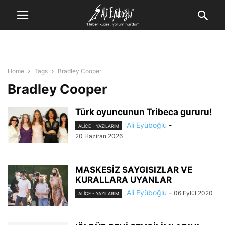
Home
Tags
Bradley Cooper
Bradley Cooper
Türk oyuncunun Tribeca gururu!
Ali Eyüboğlu
-
ALİCE - YAZILARIM
20 Haziran 2026
MASKESİZ SAYGISIZLAR VE
KURALLARA UYANLAR
Ali Eyüboğlu
-
06 Eylül 2020
ALİCE - YAZILARIM