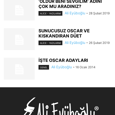
‘ÖLDÜR BENİ SEVGİLİM’ ADINI
ÇOK MU ARADINIZ?
Ali Eyüboğlu
-
28 Şubat 2019
ALİCE - YAZILARIM
SUNUCUSUZ OSCAR VE
KISKANDIRAN DÜET
Ali Eyüboğlu
-
26 Şubat 2019
ALİCE - YAZILARIM
İŞTE OSCAR ADAYLARI
Ali Eyüboğlu
-
16 Ocak 2014
GENEL