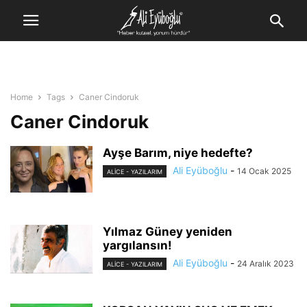
Home
Tags
Caner Cindoruk
Caner Cindoruk
Ayşe Barım, niye hedefte?
Ali Eyüboğlu
-
14 Ocak 2025
ALİCE - YAZILARIM
Yılmaz Güney yeniden
yargılansın!
Ali Eyüboğlu
-
24 Aralık 2023
ALİCE - YAZILARIM