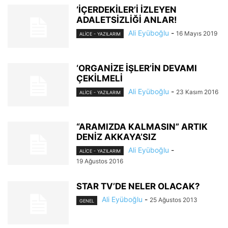
‘İÇERDEKİLER’İ İZLEYEN
ADALETSİZLİĞİ ANLAR!
Ali Eyüboğlu
-
16 Mayıs 2019
ALİCE - YAZILARIM
‘ORGANİZE İŞLER’İN DEVAMI
ÇEKİLMELİ
Ali Eyüboğlu
-
23 Kasım 2016
ALİCE - YAZILARIM
“ARAMIZDA KALMASIN” ARTIK
DENİZ AKKAYA’SIZ
Ali Eyüboğlu
-
ALİCE - YAZILARIM
19 Ağustos 2016
STAR TV’DE NELER OLACAK?
Ali Eyüboğlu
-
25 Ağustos 2013
GENEL