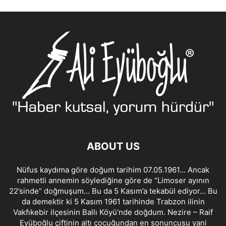
ABOUT US
Nüfus kaydıma göre doğum tarihim 07.05.1961… Ancak
rahmetli annemin söylediğine göre de “Limoser ayının
22’sinde” doğmuşum… Bu da 5 Kasım’a tekabül ediyor… Bu
da demektir ki 5 Kasım 1961 tarihinde Trabzon ilinin
Vakfıkebir ilçesinin Ballı Köyü’nde doğdum. Nezire – Raif
Eyüboğlu çiftinin altı çocuğundan en sonuncusu yani