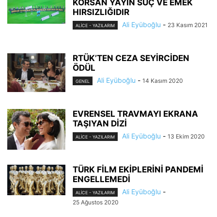
KORSAN YAYIN SUÇ VE EMEK
HIRSIZLIĞIDIR
Ali Eyüboğlu
-
23 Kasım 2021
ALİCE - YAZILARIM
RTÜK’TEN CEZA SEYİRCİDEN
ÖDÜL
Ali Eyüboğlu
-
14 Kasım 2020
GENEL
EVRENSEL TRAVMAYI EKRANA
TAŞIYAN DİZİ
Ali Eyüboğlu
-
13 Ekim 2020
ALİCE - YAZILARIM
TÜRK FİLM EKİPLERİNİ PANDEMİ
ENGELLEMEDİ
Ali Eyüboğlu
-
ALİCE - YAZILARIM
25 Ağustos 2020