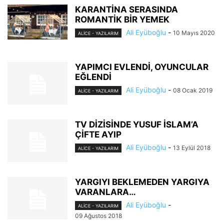
KARANTİNA SERASINDA
ROMANTİK BİR YEMEK
Ali Eyüboğlu
-
10 Mayıs 2020
ALİCE - YAZILARIM
YAPIMCI EVLENDİ, OYUNCULAR
EĞLENDİ
Ali Eyüboğlu
-
08 Ocak 2019
ALİCE - YAZILARIM
TV DİZİSİNDE YUSUF İSLAM’A
ÇİFTE AYIP
Ali Eyüboğlu
-
13 Eylül 2018
ALİCE - YAZILARIM
YARGIYI BEKLEMEDEN YARGIYA
VARANLARA…
Ali Eyüboğlu
-
ALİCE - YAZILARIM
09 Ağustos 2018