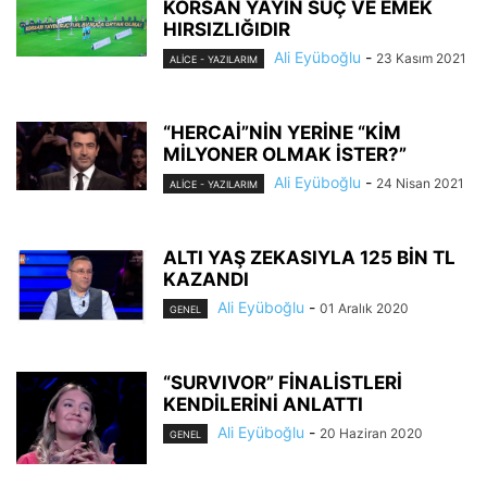
KORSAN YAYIN SUÇ VE EMEK
HIRSIZLIĞIDIR
Ali Eyüboğlu
-
23 Kasım 2021
ALİCE - YAZILARIM
“HERCAİ”NİN YERİNE “KİM
MİLYONER OLMAK İSTER?”
Ali Eyüboğlu
-
24 Nisan 2021
ALİCE - YAZILARIM
ALTI YAŞ ZEKASIYLA 125 BİN TL
KAZANDI
Ali Eyüboğlu
-
01 Aralık 2020
GENEL
“SURVIVOR” FİNALİSTLERİ
KENDİLERİNİ ANLATTI
Ali Eyüboğlu
-
20 Haziran 2020
GENEL