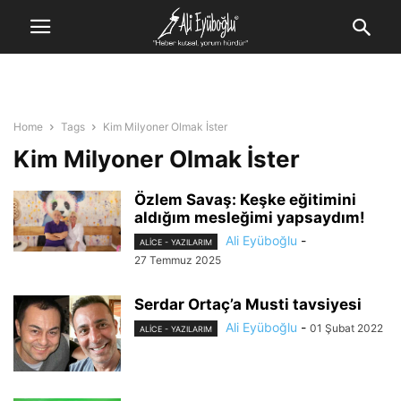
Home
Tags
Kim Milyoner Olmak İster
Kim Milyoner Olmak İster
Özlem Savaş: Keşke eğitimini
aldığım mesleğimi yapsaydım!
Ali Eyüboğlu
-
ALİCE - YAZILARIM
27 Temmuz 2025
Serdar Ortaç’a Musti tavsiyesi
Ali Eyüboğlu
-
01 Şubat 2022
ALİCE - YAZILARIM