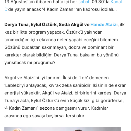
13 Ağustos’tan itibaren hafta içi her
sabah
09.30’da
Kanal
D
’de yayınlanacak ‘4 Kadın Zamanı’nın kadrosu iddialı…
Derya Tuna, Eylül Öztürk, Seda Akgül ve
Hande Ataizi
, ilk
kez birlikte program yapacak. Öztürk’ü yakından
tanımadığım için ekranda neler yapabileceğini bilemem.
Gözünü budaktan sakınmayan, dobra ve dominant bir
karakter olarak bildiğim Derya Tuna, bakalım bu yönünü
yansıtacak mı programa?
Akgül ve Ataizi’ni iyi tanırım. İkisi de ‘Leb’ demeden
‘Leblebi’yi anlayacak, kıvrak zeka sahibidir. İkisinin de ekran
enerjisi yüksektir. Akgül ve Ataizi, birbirlerini kardeş, Derya
Tuna’yı abla, Eylül Öztürk’ü evin küçük kızı gibi görürlerse,
‘4 Kadın Zamanı’, sezona damgasını vurur. Kadınlar
arasında ego savaşı başlarsa, tersi olur.