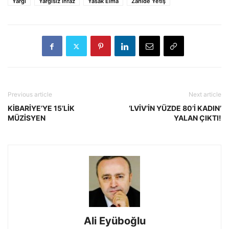
Yargı
Yargısız infaz
Yasak Elma
Zahide Yetiş
Previous article
Next article
KİBARİYE’YE 15’LİK
‘LVİV’İN YÜZDE 80’İ KADIN’
MÜZİSYEN
YALAN ÇIKTI!
Ali Eyüboğlu