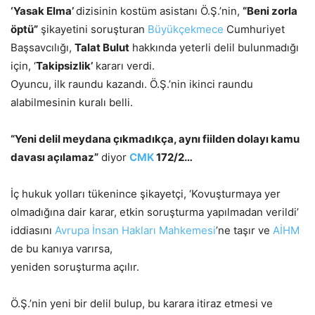
‘Yasak Elma’
dizisinin kostüm asistanı Ö.Ş.’nin,
“Beni zorla
öptü”
şikayetini soruşturan
Büyükçekmece
Cumhuriyet
Başsavcılığı,
Talat Bulut
hakkında yeterli delil bulunmadığı
için, ‘
Takipsizlik’
kararı verdi.
Oyuncu, ilk raundu kazandı. Ö.Ş.’nin ikinci raundu
alabilmesinin kuralı belli.
“Yeni delil meydana çıkmadıkça, aynı fiilden dolayı kamu
davası açılamaz”
diyor
CMK
172/2…
İç hukuk yolları tükenince şikayetçi, ‘Kovuşturmaya yer
olmadığına dair karar, etkin soruşturma yapılmadan verildi’
iddiasını
Avrupa
İnsan Hakları Mahkemesi
’ne taşır ve
AİHM
de bu kanıya varırsa,
yeniden soruşturma açılır.
Ö.Ş.’nin yeni bir delil bulup, bu karara itiraz etmesi ve