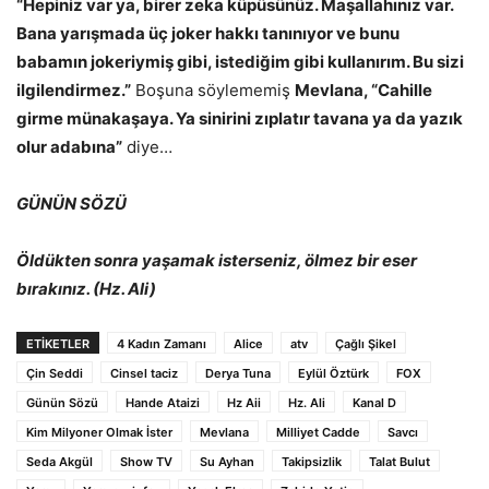
“Hepiniz var ya, birer zeka küpüsünüz. Maşallahınız var.
Bana yarışmada üç joker hakkı tanınıyor ve bunu
babamın jokeriymiş gibi, istediğim gibi kullanırım. Bu sizi
ilgilendirmez.”
Boşuna söylememiş
Mevlana, “Cahille
girme münakaşaya. Ya sinirini zıplatır tavana ya da yazık
olur adabına”
diye…
GÜNÜN SÖZÜ
Öldükten sonra yaşamak isterseniz, ölmez bir eser
bırakınız. (Hz. Ali)
ETİKETLER
4 Kadın Zamanı
Alice
atv
Çağlı Şikel
Çin Seddi
Cinsel taciz
Derya Tuna
Eylül Öztürk
FOX
Günün Sözü
Hande Ataizi
Hz Aii
Hz. Ali
Kanal D
Kim Milyoner Olmak İster
Mevlana
Milliyet Cadde
Savcı
Seda Akgül
Show TV
Su Ayhan
Takipsizlik
Talat Bulut