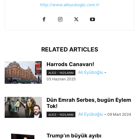
http://www.alieyuboglu.com.tr
RELATED ARTICLES
Harrods Canavarı!
Ali Eyüboğlu
-
ALİCE - YAZILARIM
05 Haziran 2025
Dün Emrah Serbes, bugün Eylem
Tok!
Ali Eyüboğlu
-
09 Mart 2024
ALİCE - YAZILARIM
Trump’ın büyük ayıbı