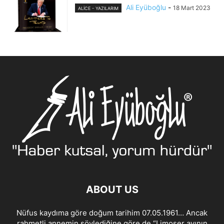
Ali Eyüboğlu
-
18 Mart 2023
ALİCE - YAZILARIM
ABOUT US
Nüfus kaydıma göre doğum tarihim 07.05.1961… Ancak
rahmetli annemin söylediğine göre de “Limoser ayının