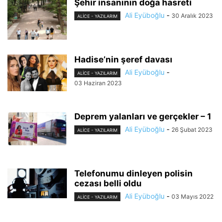
Şehir insanının doğa hasreti
Ali Eyüboğlu
-
30 Aralık 2023
ALİCE - YAZILARIM
Hadise’nin şeref davası
Ali Eyüboğlu
-
ALİCE - YAZILARIM
03 Haziran 2023
Deprem yalanları ve gerçekler – 1
Ali Eyüboğlu
-
26 Şubat 2023
ALİCE - YAZILARIM
Telefonumu dinleyen polisin
cezası belli oldu
Ali Eyüboğlu
-
03 Mayıs 2022
ALİCE - YAZILARIM