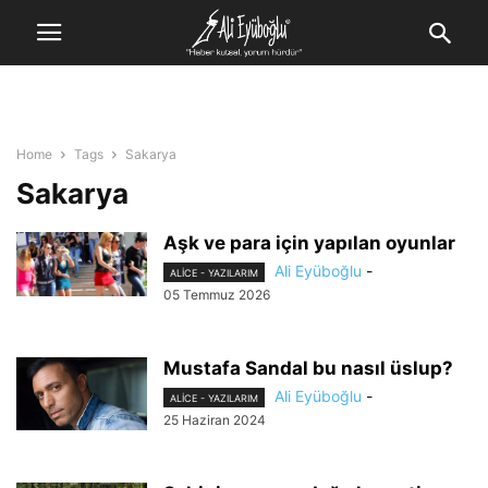
Home
Tags
Sakarya
Sakarya
Aşk ve para için yapılan oyunlar
Ali Eyüboğlu
-
ALİCE - YAZILARIM
05 Temmuz 2026
Mustafa Sandal bu nasıl üslup?
Ali Eyüboğlu
-
ALİCE - YAZILARIM
25 Haziran 2024