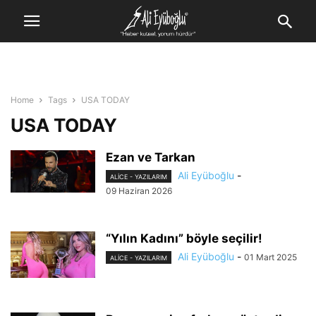
Home
Tags
USA TODAY
USA TODAY
Ezan ve Tarkan
Ali Eyüboğlu
-
ALİCE - YAZILARIM
09 Haziran 2026
“Yılın Kadını” böyle seçilir!
Ali Eyüboğlu
-
01 Mart 2025
ALİCE - YAZILARIM