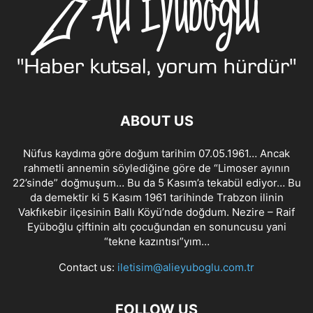
ABOUT US
Nüfus kaydıma göre doğum tarihim 07.05.1961… Ancak
rahmetli annemin söylediğine göre de “Limoser ayının
22’sinde” doğmuşum… Bu da 5 Kasım’a tekabül ediyor… Bu
da demektir ki 5 Kasım 1961 tarihinde Trabzon ilinin
Vakfıkebir ilçesinin Ballı Köyü’nde doğdum. Nezire – Raif
Eyüboğlu çiftinin altı çocuğundan en sonuncusu yani
“tekne kazıntısı”yım…
Contact us:
iletisim@alieyuboglu.com.tr
FOLLOW US