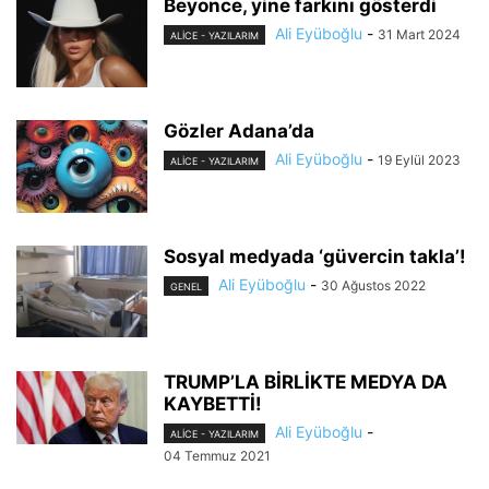
Beyonce, yine farkını gösterdi
Ali Eyüboğlu
-
31 Mart 2024
ALİCE - YAZILARIM
Gözler Adana’da
Ali Eyüboğlu
-
19 Eylül 2023
ALİCE - YAZILARIM
Sosyal medyada ‘güvercin takla’!
Ali Eyüboğlu
-
30 Ağustos 2022
GENEL
TRUMP’LA BİRLİKTE MEDYA DA
KAYBETTİ!
Ali Eyüboğlu
-
ALİCE - YAZILARIM
04 Temmuz 2021