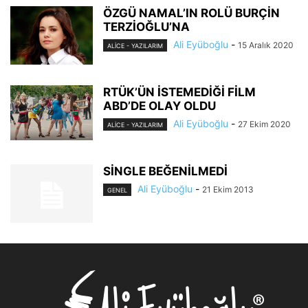
ÖZGÜ NAMAL’IN ROLÜ BURÇİN
TERZİOĞLU’NA
Ali Eyüboğlu
-
15 Aralık 2020
ALİCE - YAZILARIM
RTÜK’ÜN İSTEMEDİĞİ FİLM
ABD’DE OLAY OLDU
Ali Eyüboğlu
-
27 Ekim 2020
ALİCE - YAZILARIM
SİNGLE BEĞENİLMEDİ
Ali Eyüboğlu
-
21 Ekim 2013
GENEL