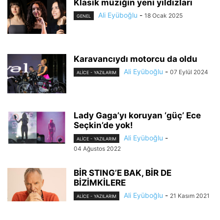
Klasik müziğin yeni yıldızları
Ali Eyüboğlu
-
18 Ocak 2025
GENEL
Karavancıydı motorcu da oldu
Ali Eyüboğlu
-
07 Eylül 2024
ALİCE - YAZILARIM
Lady Gaga’yı koruyan ‘güç’ Ece
Seçkin’de yok!
Ali Eyüboğlu
-
ALİCE - YAZILARIM
04 Ağustos 2022
BİR STING’E BAK, BİR DE
BİZİMKİLERE
Ali Eyüboğlu
-
21 Kasım 2021
ALİCE - YAZILARIM