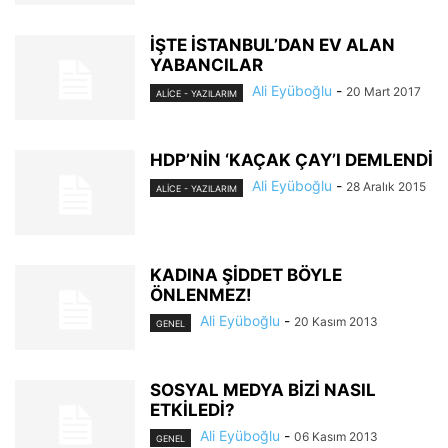
İŞTE İSTANBUL’DAN EV ALAN
YABANCILAR
Ali Eyüboğlu
-
20 Mart 2017
ALİCE - YAZILARIM
HDP’NİN ‘KAÇAK ÇAY’I DEMLENDİ
Ali Eyüboğlu
-
28 Aralık 2015
ALİCE - YAZILARIM
KADINA ŞİDDET BÖYLE
ÖNLENMEZ!
Ali Eyüboğlu
-
20 Kasım 2013
GENEL
SOSYAL MEDYA BİZİ NASIL
ETKİLEDİ?
Ali Eyüboğlu
-
06 Kasım 2013
GENEL