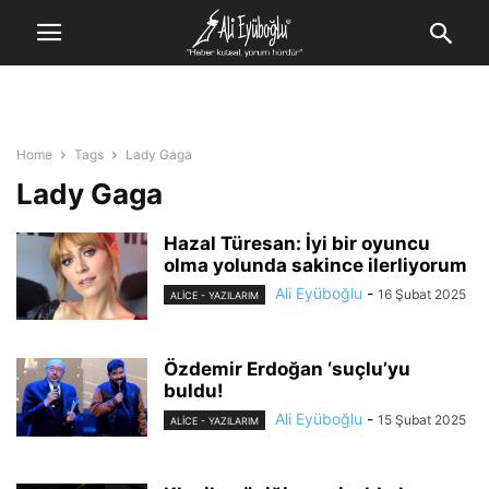
Home
Tags
Lady Gaga
Lady Gaga
Hazal Türesan: İyi bir oyuncu
olma yolunda sakince ilerliyorum
Ali Eyüboğlu
-
16 Şubat 2025
ALİCE - YAZILARIM
Özdemir Erdoğan ‘suçlu’yu
buldu!
Ali Eyüboğlu
-
15 Şubat 2025
ALİCE - YAZILARIM