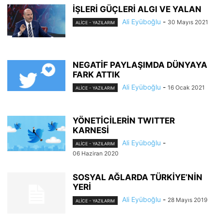
İŞLERİ GÜÇLERİ ALGI VE YALAN
Ali Eyüboğlu
-
30 Mayıs 2021
ALİCE - YAZILARIM
NEGATİF PAYLAŞIMDA DÜNYAYA
FARK ATTIK
Ali Eyüboğlu
-
16 Ocak 2021
ALİCE - YAZILARIM
YÖNETİCİLERİN TWITTER
KARNESİ
Ali Eyüboğlu
-
ALİCE - YAZILARIM
06 Haziran 2020
SOSYAL AĞLARDA TÜRKİYE’NİN
YERİ
Ali Eyüboğlu
-
28 Mayıs 2019
ALİCE - YAZILARIM