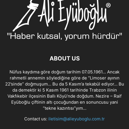
ABOUT US
Nüfus kaydıma göre doğum tarihim 07.05.1961… Ancak
rahmetli annemin söylediğine göre de “Limoser ayının
22’sinde” doğmuşum… Bu da 5 Kasım’a tekabül ediyor… Bu
da demektir ki 5 Kasım 1961 tarihinde Trabzon ilinin
Vakfıkebir ilçesinin Ballı Köyü’nde doğdum. Nezire – Raif
Eyüboğlu çiftinin altı çocuğundan en sonuncusu yani
“tekne kazıntısı”yım…
Contact us:
iletisim@alieyuboglu.com.tr