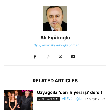
Ali Eyüboğlu
http://www.alieyuboglu.com.tr
RELATED ARTICLES
Özyağcılar’dan ‘hiyerarşi’ dersi!
Ali Eyüboğlu
-
17 Mayıs 2026
ALİCE - YAZILARIM