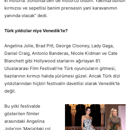
ki motorla. Sonunda ben de motorcu oldum. Yakında bunun
kırmızısı ve sepetlisi benim prensesin yani karavanımın
yanında olacak” dedi.
Türk yıldızlar niye Venedik’te?
Angelina Jolie, Brad Pitt, George Clooney, Lady Gaga,
Daniel Craig, Antonio Banderas, Nicole Kidman ve Cate
Blanchett gibi Hollywood starlarını ağırlayan 81.
Uluslararası Film Festivali’ne Türk oyuncuların gitmesi,
bazılarının kırmızı halıda yürümesi güzel. Ancak Türk dizi
yıldızlarından hiçbiri festivalin davetlisi olarak Venedik’te
değil.
Bu yılki festivalde
gösterilen filmler
arasındaki Angelina
Jolie’nin ‘Maria’daki rol