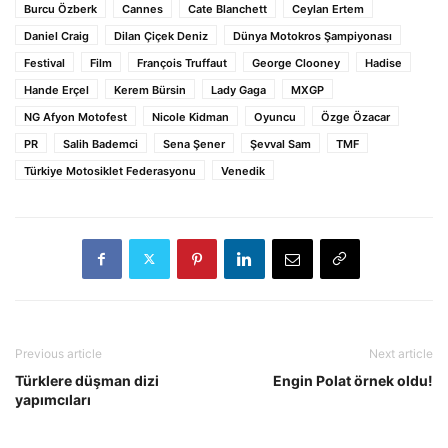
Burcu Özberk
Cannes
Cate Blanchett
Ceylan Ertem
Daniel Craig
Dilan Çiçek Deniz
Dünya Motokros Şampiyonası
Festival
Film
François Truffaut
George Clooney
Hadise
Hande Erçel
Kerem Bürsin
Lady Gaga
MXGP
NG Afyon Motofest
Nicole Kidman
Oyuncu
Özge Özacar
PR
Salih Bademci
Sena Şener
Şevval Sam
TMF
Türkiye Motosiklet Federasyonu
Venedik
Previous article
Next article
Türklere düşman dizi
Engin Polat örnek oldu!
yapımcıları