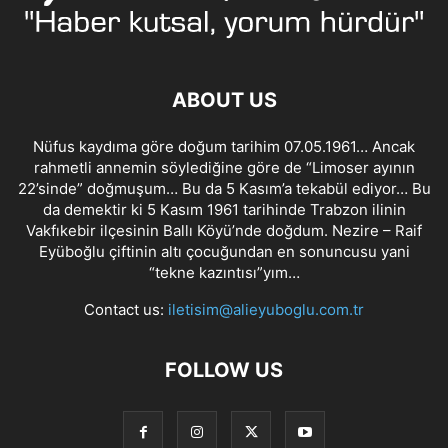
ABOUT US
Nüfus kaydıma göre doğum tarihim 07.05.1961… Ancak
rahmetli annemin söylediğine göre de “Limoser ayının
22’sinde” doğmuşum… Bu da 5 Kasım’a tekabül ediyor… Bu
da demektir ki 5 Kasım 1961 tarihinde Trabzon ilinin
Vakfıkebir ilçesinin Ballı Köyü’nde doğdum. Nezire – Raif
Eyüboğlu çiftinin altı çocuğundan en sonuncusu yani
“tekne kazıntısı”yım…
Contact us:
iletisim@alieyuboglu.com.tr
FOLLOW US