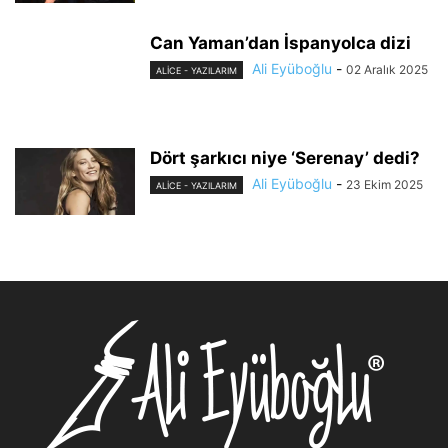
Can Yaman’dan İspanyolca dizi
Ali Eyüboğlu
-
02 Aralık 2025
ALİCE - YAZILARIM
Dört şarkıcı niye ‘Serenay’ dedi?
Ali Eyüboğlu
-
23 Ekim 2025
ALİCE - YAZILARIM