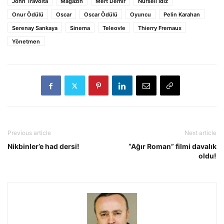
John Travolta
Magazin
Mert Demir
Nurseli İdiz
Onur Ödülü
Oscar
Oscar Ödülü
Oyuncu
Pelin Karahan
Serenay Sarıkaya
Sinema
Teleovle
Thierry Fremaux
Yönetmen
Previous article
Next article
Nikbinler’e had dersi!
“Ağır Roman” filmi davalık
oldu!