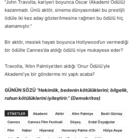
“John Travolta, kariyeri boyunca Oscar (Akademi Ödülü)
kazanmadı. Ünlü aktör, sinema dünyasındaki bu prestijli
ödüle iki kez aday gösterilmesine rağmen bu ödülü hiç
alamamıştır.”
Bir aktör, meslek hayatı boyunca Hollywood’un vermediği
bir ödülle Cannes’da aldığı ödülü niye mukayese eder?
Travolta, ‘Altın Palmiye’den aldığı ‘Onur Ödülü’yle
Akademi’ye bir gönderme mi yaptı acaba?
GÜNÜN SÖZÜ
“Hekimlik, bedenin kötülüklerini; bilgelik,
ruhun kötülüklerini iyileştirir.” (Demokritos)
ETİKETLER
Akademi
Aktör
Altın Palmiye
Bedri Güntay
Cannes
Cannes Film Festivali
Düşeş
Erdal Özyağcılar
Film
Haber
Hiyerarşi
Honorary Palme d’Or
Hülya Avşar