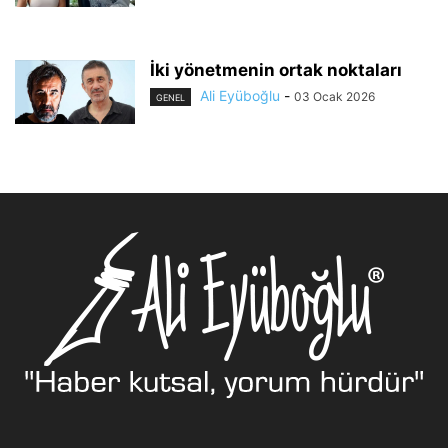
İki yönetmenin ortak noktaları
Ali Eyüboğlu
-
03 Ocak 2026
GENEL