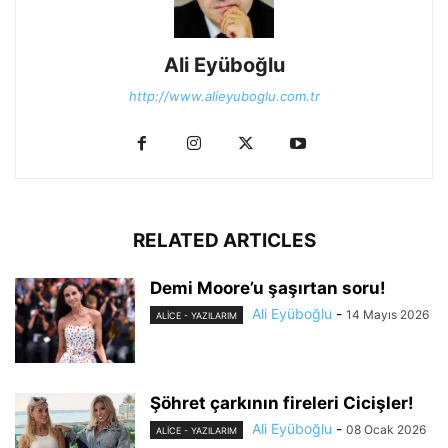
Ali Eyüboğlu
http://www.alieyuboglu.com.tr
RELATED ARTICLES
Demi Moore’u şaşırtan soru!
Ali Eyüboğlu
-
14 Mayıs 2026
ALİCE - YAZILARIM
Şöhret çarkının fireleri Cicişler!
Ali Eyüboğlu
-
08 Ocak 2026
ALİCE - YAZILARIM