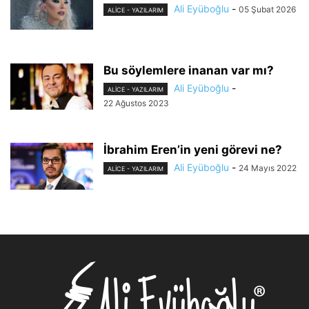
Ali Eyüboğlu
-
05 Şubat 2026
ALİCE - YAZILARIM
Bu söylemlere inanan var mı?
Ali Eyüboğlu
-
ALİCE - YAZILARIM
22 Ağustos 2023
İbrahim Eren’in yeni görevi ne?
Ali Eyüboğlu
-
24 Mayıs 2022
ALİCE - YAZILARIM