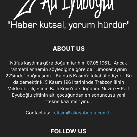
ABOUT US
Nüfus kaydıma göre doğum tarihim 07.05.1961… Ancak
rahmetli annemin söylediğine göre de “Limoser ayının
22’sinde” doğmuşum… Bu da 5 Kasım’a tekabül ediyor… Bu
da demektir ki 5 Kasım 1961 tarihinde Trabzon ilinin
Vakfıkebir ilçesinin Ballı Köyü’nde doğdum. Nezire – Raif
Eyüboğlu çiftinin altı çocuğundan en sonuncusu yani
“tekne kazıntısı”yım…
Contact us:
iletisim@alieyuboglu.com.tr
FOLLOW US