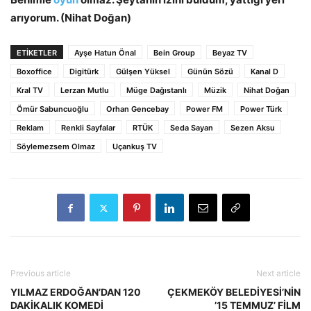
arıyorum. (Nihat Doğan)
ETİKETLER
Ayşe Hatun Önal
Bein Group
Beyaz TV
Boxoffice
Digitürk
Gülşen Yüksel
Günün Sözü
Kanal D
Kral TV
Lerzan Mutlu
Müge Dağıstanlı
Müzik
Nihat Doğan
Ömür Sabuncuoğlu
Orhan Gencebay
Power FM
Power Türk
Reklam
Renkli Sayfalar
RTÜK
Seda Sayan
Sezen Aksu
Söylemezsem Olmaz
Uçankuş TV
Previous article
Next article
YILMAZ ERDOĞAN’DAN 120
ÇEKMEKÖY BELEDİYESİ’NİN
DAKİKALIK KOMEDİ
’15 TEMMUZ’ FİLM