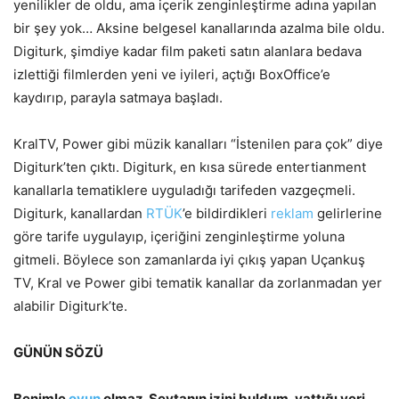
yenilikler de oldu, ama içerik zenginleştirme adına yapılan
bir şey yok… Aksine belgesel kanallarında azalma bile oldu.
Digiturk, şimdiye kadar film paketi satın alanlara bedava
izlettiği filmlerden yeni ve iyileri, açtığı BoxOffice’e
kaydırıp, parayla satmaya başladı.
KralTV, Power gibi müzik kanalları “İstenilen para çok” diye
Digiturk’ten çıktı. Digiturk, en kısa sürede entertianment
kanallarla tematiklere uyguladığı tarifeden vazgeçmeli.
Digiturk, kanallardan
RTÜK
’e bildirdikleri
reklam
gelirlerine
göre tarife uygulayıp, içeriğini zenginleştirme yoluna
gitmeli. Böylece son zamanlarda iyi çıkış yapan Uçankuş
TV, Kral ve Power gibi tematik kanallar da zorlanmadan yer
alabilir Digiturk’te.
GÜNÜN SÖZÜ
Benimle
oyun
olmaz. Şeytanın izini buldum, yattığı yeri