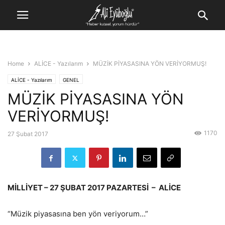
Home
ALİCE - Yazılarım
MÜZİK PİYASASINA YÖN VERİYORMUŞ!
ALİCE - Yazılarım
GENEL
MÜZİK PİYASASINA YÖN
VERİYORMUŞ!
1170
27 Şubat 2017
MİLLİYET – 27 ŞUBAT 2017 PAZARTESİ – ALİCE
“Müzik piyasasına ben yön veriyorum…”