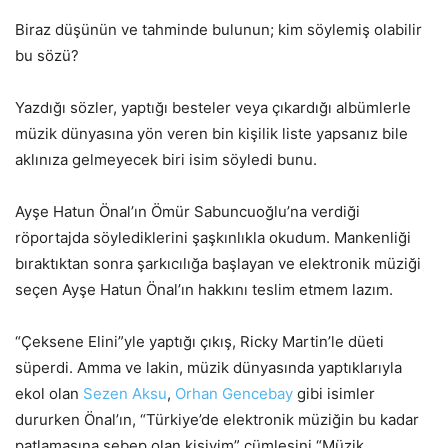
Biraz düşünün ve tahminde bulunun; kim söylemiş olabilir
bu sözü?
Yazdığı sözler, yaptığı besteler veya çıkardığı albümlerle
müzik dünyasına yön veren bin kişilik liste yapsanız bile
aklınıza gelmeyecek biri isim söyledi bunu.
Ayşe Hatun Önal’ın Ömür Sabuncuoğlu’na verdiği
röportajda söylediklerini şaşkınlıkla okudum. Mankenliği
bıraktıktan sonra şarkıcılığa başlayan ve elektronik müziği
seçen Ayşe Hatun Önal’ın hakkını teslim etmem lazım.
“Çeksene Elini”yle yaptığı çıkış, Ricky Martin’le düeti
süperdi. Amma ve lakin, müzik dünyasında yaptıklarıyla
ekol olan
Sezen Aksu
,
Orhan Gencebay
gibi isimler
dururken Önal’ın, “Türkiye’de elektronik müziğin bu kadar
patlamasına sebep olan kişiyim” cümlesini “Müzik