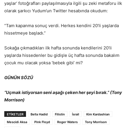
yaşlar’ fotoğrafları paylaşılmasıyla ilgili şu zeki metaforu ilk
olarak şarkıcı Yudum’un Twitter hesabında okudum:
“Tam kapanma sonuç verdi. Herkes kendini 20’li yaşlarda
hissetmeye başladı.”
Sokağa çıkmadıkları ilk hafta sonunda kendilerini 20’li
yaşlarda hissedenler bu gidişle üç hafta sonunda bakalım
çocuk mu olacak yoksa ‘bebek gibi’ mi?
GÜNÜN SÖZÜ
“Uçmak istiyorsan seni aşağı çeken her şeyi bırak.” (Tony
Morrison)
ETİKETLER
Bella Hadid
Filistin
İsrail
Kim Kardashian
Mescidi Aksa
Pink Floyd
Roger Waters
Tony Morrison