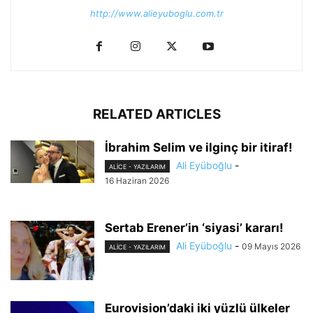
http://www.alieyuboglu.com.tr
RELATED ARTICLES
İbrahim Selim ve ilginç bir itiraf!
Ali Eyüboğlu
-
ALİCE - YAZILARIM
16 Haziran 2026
Sertab Erener’in ‘siyasi’ kararı!
Ali Eyüboğlu
-
09 Mayıs 2026
ALİCE - YAZILARIM
Eurovision’daki iki yüzlü ülkeler