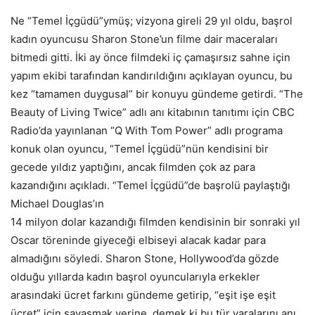
Ne “Temel İçgüdü”ymüş; vizyona gireli 29 yıl oldu, başrol
kadın oyuncusu Sharon Stone’un filme dair maceraları
bitmedi gitti. İki ay önce filmdeki iç çamaşırsız sahne için
yapım ekibi tarafından kandırıldığını açıklayan oyuncu, bu
kez “tamamen duygusal” bir konuyu gündeme getirdi. “The
Beauty of Living Twice” adlı anı kitabının tanıtımı için CBC
Radio’da yayınlanan “Q With Tom Power” adlı programa
konuk olan oyuncu, “Temel İçgüdü”nün kendisini bir
gecede yıldız yaptığını, ancak filmden çok az para
kazandığını açıkladı. “Temel İçgüdü”de başrolü paylaştığı
Michael Douglas’ın
14 milyon dolar kazandığı filmden kendisinin bir sonraki yıl
Oscar töreninde giyeceği elbiseyi alacak kadar para
almadığını söyledi. Sharon Stone, Hollywood’da gözde
olduğu yıllarda kadın başrol oyuncularıyla erkekler
arasındaki ücret farkını gündeme getirip, “eşit işe eşit
ücret” için savaşmak yerine, demek ki bu tür yaralarını anı