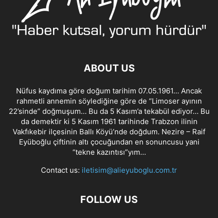
ABOUT US
Nüfus kaydıma göre doğum tarihim 07.05.1961… Ancak
rahmetli annemin söylediğine göre de “Limoser ayının
22’sinde” doğmuşum… Bu da 5 Kasım’a tekabül ediyor… Bu
da demektir ki 5 Kasım 1961 tarihinde Trabzon ilinin
Vakfıkebir ilçesinin Ballı Köyü’nde doğdum. Nezire – Raif
Eyüboğlu çiftinin altı çocuğundan en sonuncusu yani
“tekne kazıntısı”yım…
Contact us:
iletisim@alieyuboglu.com.tr
FOLLOW US