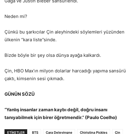
Gaga ve Justin Bieber sansürlendi.
Neden mi?
Çünkü bu şarkıcılar Çin aleyhindeki söylemleri yüzünden
ülkenin “kara liste”sinde.
Bizde böyle bir şey olsa dünya ayağa kalkardı.
Çin, HBO Max’ın milyon dolarlar harcadığı yapıma sansürü
çaktı, kimsenin sesi çıkmadı.
GÜNÜN SÖZÜ
“Yanlış insanlar zaman kaybı değil, doğru insanı
tanıyabilmek için birer öğretmendir.” (Paulo Coelho)
ETİKETLER
BTS
Cara Delevingne
Chiristina Pickles
Çin