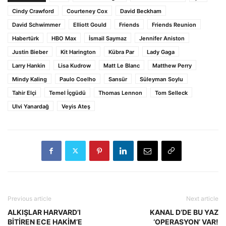
Cindy Crawford
Courteney Cox
David Beckham
David Schwimmer
Elliott Gould
Friends
Friends Reunion
Habertürk
HBO Max
İsmail Saymaz
Jennifer Aniston
Justin Bieber
Kit Harington
Kübra Par
Lady Gaga
Larry Hankin
Lisa Kudrow
Matt Le Blanc
Matthew Perry
Mindy Kaling
Paulo Coelho
Sansür
Süleyman Soylu
Tahir Elçi
Temel İçgüdü
Thomas Lennon
Tom Selleck
Ulvi Yanardağ
Veyis Ateş
Previous article
Next article
ALKIŞLAR HARVARD’I
KANAL D’DE BU YAZ
BİTİREN ECE HAKİM’E
‘OPERASYON’ VAR!