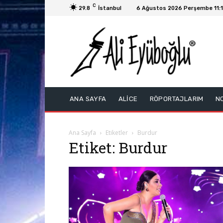
C
29.8
İstanbul
6 Ağustos 2026 Perşembe 11:
ANA SAYFA
ALİCE
RÖPORTAJLARIM
N
Ana Sayfa
Etiketler
Burdur
Etiket: Burdur