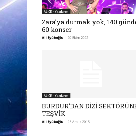
ALİCE - Yazılarım
Zara’ya durmak yok, 140 günd
60 konser
Ali Eyüboğlu
-
20 Ekim 2022
ALİCE - Yazılarım
BURDUR’DAN DİZİ SEKTÖRÜN
TEŞVİK
Ali Eyüboğlu
-
25 Aralık 2015