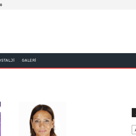
10
OSTALJİ
GALERİ
Ar