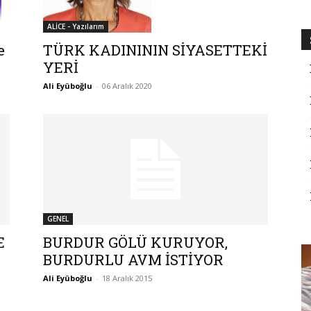
ALİCE - Yazılarım
TÜRK KADINININ SİYASETTEKİ
e
YERİ
Ali Eyüboğlu
-
06 Aralık 2020
GENEL
E
BURDUR GÖLÜ KURUYOR,
BURDURLU AVM İSTİYOR
Ali Eyüboğlu
-
18 Aralık 2015