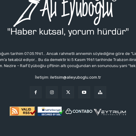
ğum tarihim 07.05.1961… Ancak rahmetli annemin söylediğine göre de “Li
 tekabül ediyor… Bu da demektir ki 5 Kasım 1961 tarihinde Trabzon ilinin 
 Nezire – Raif Eyüboğlu çiftinin altı çocuğundan en sonuncusu yani “tek
İletişim:
iletisim@alieyuboglu.com.tr