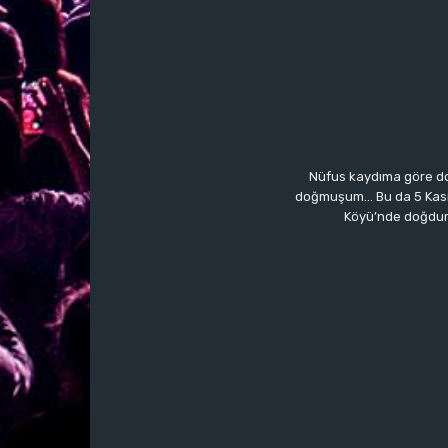
Nüfus kaydıma göre do
doğmuşum… Bu da 5 Kasım’a
Köyü’nde doğdum.