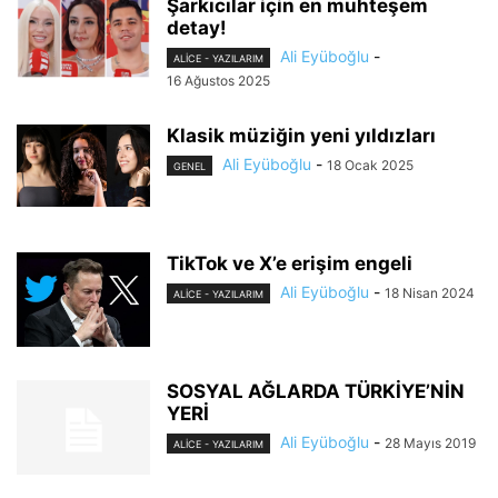
Şarkıcılar için en muhteşem
detay!
Ali Eyüboğlu
-
ALİCE - YAZILARIM
16 Ağustos 2025
Klasik müziğin yeni yıldızları
Ali Eyüboğlu
-
18 Ocak 2025
GENEL
TikTok ve X’e erişim engeli
Ali Eyüboğlu
-
18 Nisan 2024
ALİCE - YAZILARIM
SOSYAL AĞLARDA TÜRKİYE’NİN
YERİ
Ali Eyüboğlu
-
28 Mayıs 2019
ALİCE - YAZILARIM