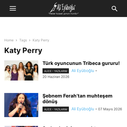
Home
Tags
Katy Perry
Katy Perry
Türk oyuncunun Tribeca gururu!
Ali Eyüboğlu
-
ALİCE - YAZILARIM
20 Haziran 2026
Şebnem Ferah’tan muhteşem
dönüş
Ali Eyüboğlu
-
07 Mayıs 2026
ALİCE - YAZILARIM