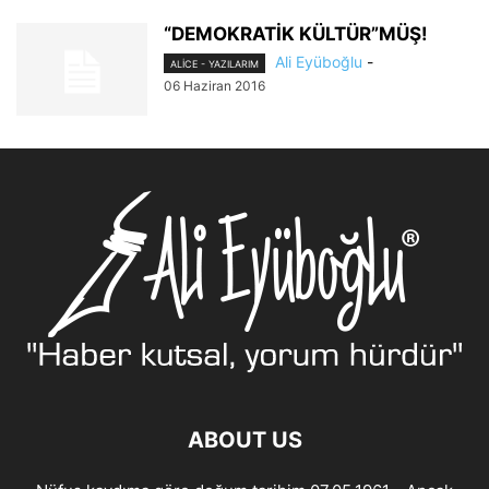
“DEMOKRATİK KÜLTÜR”MÜŞ!
Ali Eyüboğlu
-
ALİCE - YAZILARIM
06 Haziran 2016
ABOUT US