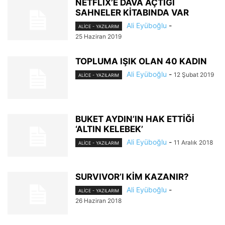
NETFLIX’E DAVA AÇTIĞI
SAHNELER KİTABINDA VAR
Ali Eyüboğlu
-
ALİCE - YAZILARIM
25 Haziran 2019
TOPLUMA IŞIK OLAN 40 KADIN
Ali Eyüboğlu
-
12 Şubat 2019
ALİCE - YAZILARIM
BUKET AYDIN’IN HAK ETTİĞİ
‘ALTIN KELEBEK’
Ali Eyüboğlu
-
11 Aralık 2018
ALİCE - YAZILARIM
SURVIVOR’I KİM KAZANIR?
Ali Eyüboğlu
-
ALİCE - YAZILARIM
26 Haziran 2018