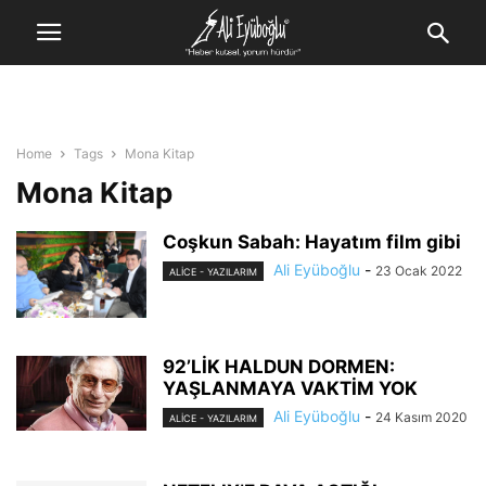
Home
Tags
Mona Kitap
Mona Kitap
Coşkun Sabah: Hayatım film gibi
Ali Eyüboğlu
-
23 Ocak 2022
ALİCE - YAZILARIM
92’LİK HALDUN DORMEN:
YAŞLANMAYA VAKTİM YOK
Ali Eyüboğlu
-
24 Kasım 2020
ALİCE - YAZILARIM