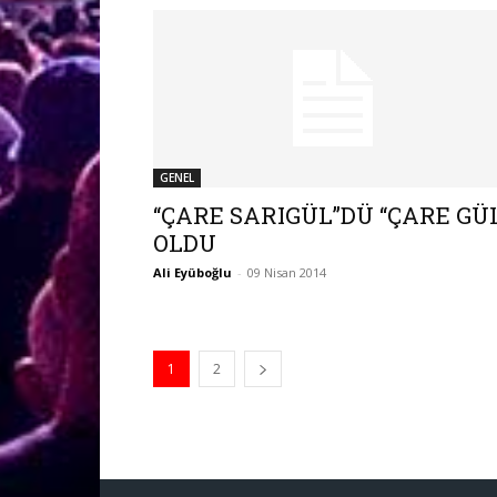
GENEL
“ÇARE SARIGÜL”DÜ “ÇARE GÜ
OLDU
Ali Eyüboğlu
-
09 Nisan 2014
1
2