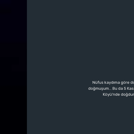
Nüfus kaydıma göre do
doğmuşum… Bu da 5 Kasım’a
Köyü’nde doğdum.