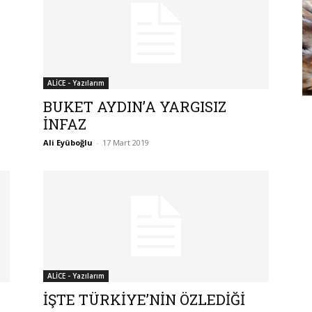
ALİCE - Yazılarım
BUKET AYDIN’A YARGISIZ
İNFAZ
Ali Eyüboğlu
-
17 Mart 2019
ALİCE - Yazılarım
İŞTE TÜRKİYE’NİN ÖZLEDİĞİ