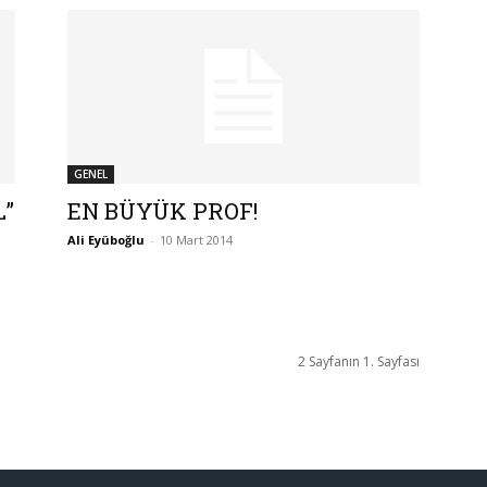
GENEL
L”
EN BÜYÜK PROF!
Ali Eyüboğlu
-
10 Mart 2014
2 Sayfanın 1. Sayfası