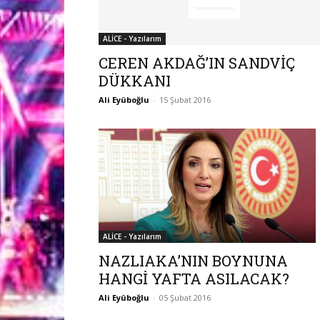
ALİCE - Yazılarım
CEREN AKDAĞ’IN SANDVİÇ
DÜKKANI
Ali Eyüboğlu
-
15 Şubat 2016
ALİCE - Yazılarım
NAZLIAKA’NIN BOYNUNA
HANGİ YAFTA ASILACAK?
Ali Eyüboğlu
-
05 Şubat 2016