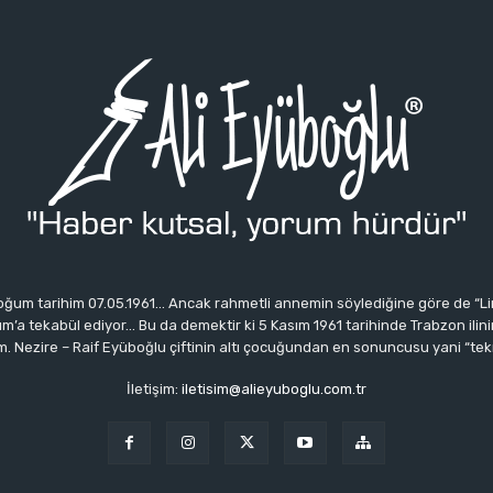
ğum tarihim 07.05.1961… Ancak rahmetli annemin söylediğine göre de “Li
 tekabül ediyor… Bu da demektir ki 5 Kasım 1961 tarihinde Trabzon ilinin 
 Nezire – Raif Eyüboğlu çiftinin altı çocuğundan en sonuncusu yani “tek
İletişim:
iletisim@alieyuboglu.com.tr