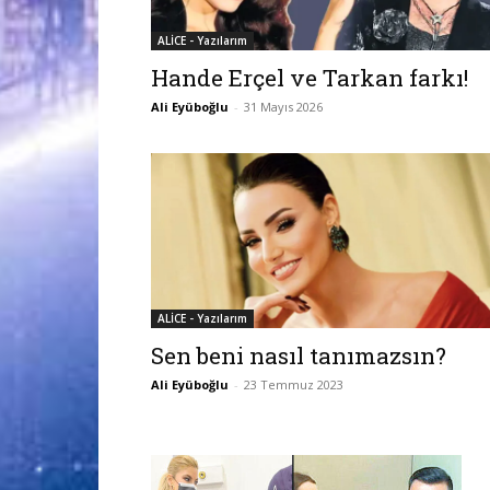
ALİCE - Yazılarım
Hande Erçel ve Tarkan farkı!
Ali Eyüboğlu
-
31 Mayıs 2026
ALİCE - Yazılarım
Sen beni nasıl tanımazsın?
Ali Eyüboğlu
-
23 Temmuz 2023