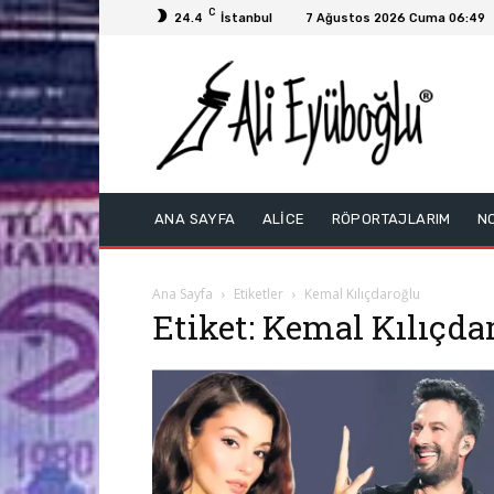
C
24.4
İstanbul
7 Ağustos 2026 Cuma 06:49
ANA SAYFA
ALİCE
RÖPORTAJLARIM
N
Ana Sayfa
Etiketler
Kemal Kılıçdaroğlu
Etiket: Kemal Kılıçda