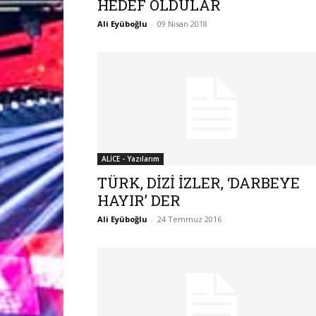
HEDEF OLDULAR
Ali Eyüboğlu
-
09 Nisan 2018
ALİCE - Yazılarım
TÜRK, DİZİ İZLER, ‘DARBEYE
HAYIR’ DER
Ali Eyüboğlu
-
24 Temmuz 2016