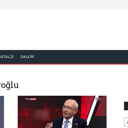
OSTALJİ
GALERİ
roğlu
Ar