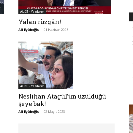
ALİCE - Yazılarım
Yalan rüzgârı!
Ali Eyüboğlu
-
01 Haziran 2025
ALİCE - Yazılarım
Neslihan Atagül’ün üzüldüğü
şeye bak!
Ali Eyüboğlu
-
02 Mayıs 2023