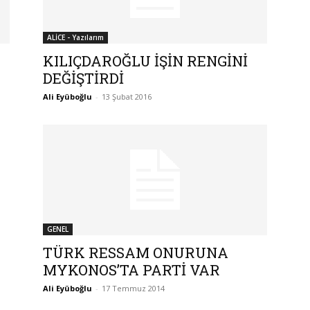
ALİCE - Yazılarım
KILIÇDAROĞLU İŞİN RENGİNİ
DEĞİŞTİRDİ
Ali Eyüboğlu
-
13 Şubat 2016
GENEL
TÜRK RESSAM ONURUNA
MYKONOS’TA PARTİ VAR
Ali Eyüboğlu
-
17 Temmuz 2014