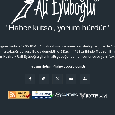
ğum tarihim 07.05.1961… Ancak rahmetli annemin söylediğine göre de “Li
 tekabül ediyor… Bu da demektir ki 5 Kasım 1961 tarihinde Trabzon ilinin 
 Nezire – Raif Eyüboğlu çiftinin altı çocuğundan en sonuncusu yani “tek
İletişim:
iletisim@alieyuboglu.com.tr