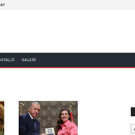
:07
OSTALJİ
GALERİ
Ar