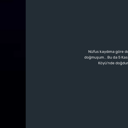
Nüfus kaydıma göre do
doğmuşum… Bu da 5 Kasım’a
Köyü’nde doğdum.