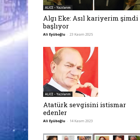
ALİCE - Yazılarım
Algı Eke: Asıl kariyerim şimdi
başlıyor
Ali Eyüboğlu
-
23 Kasım 2025
ALİCE - Yazılarım
Atatürk sevgisini istismar
edenler
Ali Eyüboğlu
-
14 Kasım 2023