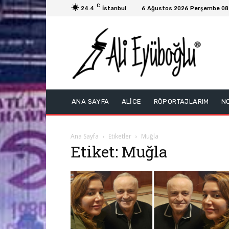
C
24.4
İstanbul
6 Ağustos 2026 Perşembe 08
ANA SAYFA
ALİCE
RÖPORTAJLARIM
N
Ana Sayfa
Etiketler
Muğla
Etiket: Muğla