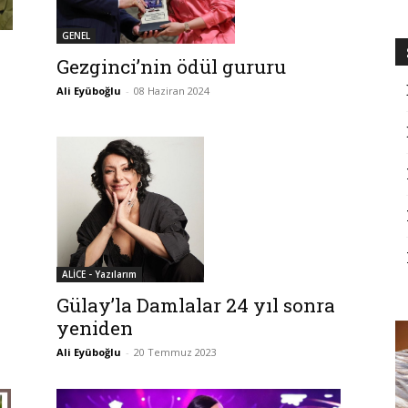
GENEL
Gezginci’nin ödül gururu
Ali Eyüboğlu
-
08 Haziran 2024
ALİCE - Yazılarım
Gülay’la Damlalar 24 yıl sonra
yeniden
Ali Eyüboğlu
-
20 Temmuz 2023