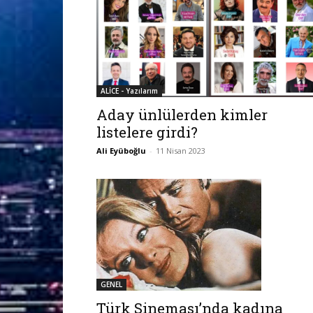
ALİCE - Yazılarım
Aday ünlülerden kimler
listelere girdi?
Ali Eyüboğlu
-
11 Nisan 2023
GENEL
Türk Sineması’nda kadına