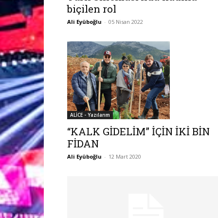
biçilen rol
Ali Eyüboğlu
-
05 Nisan 2022
ALİCE - Yazılarım
“KALK GİDELİM” İÇİN İKİ BİN
FİDAN
Ali Eyüboğlu
-
12 Mart 2020