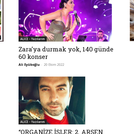
ALİCE - Yazılarım
Zara’ya durmak yok, 140 günde
60 konser
Ali Eyüboğlu
-
20 Ekim 2022
ALİCE - Yazılarım
“ORGANİZE İŞLER: 2. ARSEN