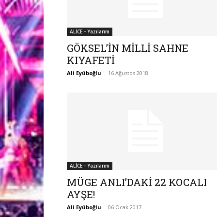
ALİCE - Yazılarım
GÖKSEL’İN MİLLİ SAHNE
KIYAFETİ
Ali Eyüboğlu
-
16 Ağustos 2018
ALİCE - Yazılarım
MÜGE ANLI’DAKİ 22 KOCALI
AYŞE!
Ali Eyüboğlu
-
06 Ocak 2017