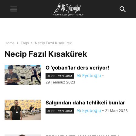
Home
Tags
Necip Fazıl Kısakürek
Necip Fazıl Kısakürek
O ‘çoban’lar ders veriyor!
Ali Eyüboğlu
-
ALİCE - YAZILARIM
29 Temmuz 2023
Salgından daha tehlikeli bunlar
Ali Eyüboğlu
-
21 Mart 2023
ALİCE - YAZILARIM