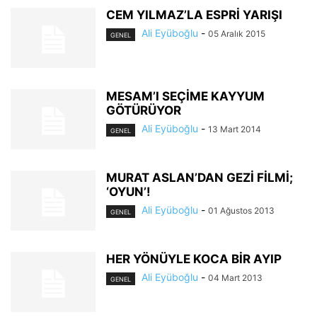
CEM YILMAZ’LA ESPRİ YARIŞI
Ali Eyüboğlu
-
05 Aralık 2015
GENEL
MESAM’I SEÇİME KAYYUM
GÖTÜRÜYOR
Ali Eyüboğlu
-
13 Mart 2014
GENEL
MURAT ASLAN’DAN GEZİ FİLMİ;
‘OYUN’!
Ali Eyüboğlu
-
01 Ağustos 2013
GENEL
HER YÖNÜYLE KOCA BİR AYIP
Ali Eyüboğlu
-
04 Mart 2013
GENEL