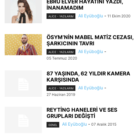
EBRU ELVER HAYATINI YAZDI,
İNANAMADIM
Ali Eyüboğlu
-
11 Ekim 2020
ALİCE - YAZILARIM
ÖSYM’NİN MABEL MATİZ CEZASI,
ŞARKICININ TAVRI
Ali Eyüboğlu
-
ALİCE - YAZILARIM
05 Temmuz 2020
87 YAŞINDA, 62 YILDIR KAMERA
KARŞISINDA
Ali Eyüboğlu
-
ALİCE - YAZILARIM
27 Haziran 2019
REYTİNG HANELERİ VE SES
GRUPLARI DEĞİŞTİ
Ali Eyüboğlu
-
07 Aralık 2015
GENEL