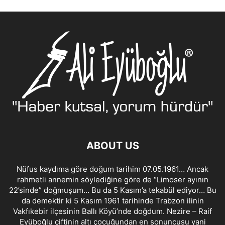
ABOUT US
Nüfus kaydıma göre doğum tarihim 07.05.1961… Ancak
rahmetli annemin söylediğine göre de “Limoser ayının
22’sinde” doğmuşum… Bu da 5 Kasım’a tekabül ediyor… Bu
da demektir ki 5 Kasım 1961 tarihinde Trabzon ilinin
Vakfıkebir ilçesinin Ballı Köyü’nde doğdum. Nezire – Raif
Eyüboğlu çiftinin altı çocuğundan en sonuncusu yani