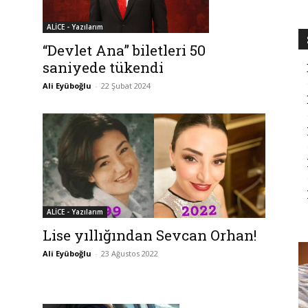
ALİCE - Yazılarım
“Devlet Ana” biletleri 50
saniyede tükendi
Ali Eyüboğlu
-
22 Şubat 2024
ALİCE - Yazılarım
Lise yıllığından Sevcan Orhan!
Ali Eyüboğlu
-
23 Ağustos 2022