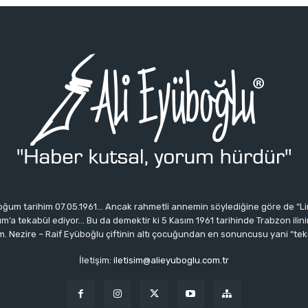
ğum tarihim 07.05.1961… Ancak rahmetli annemin söylediğine göre de “Li
 tekabül ediyor… Bu da demektir ki 5 Kasım 1961 tarihinde Trabzon ilinin 
 Nezire – Raif Eyüboğlu çiftinin altı çocuğundan en sonuncusu yani “tek
İletişim:
iletisim@alieyuboglu.com.tr