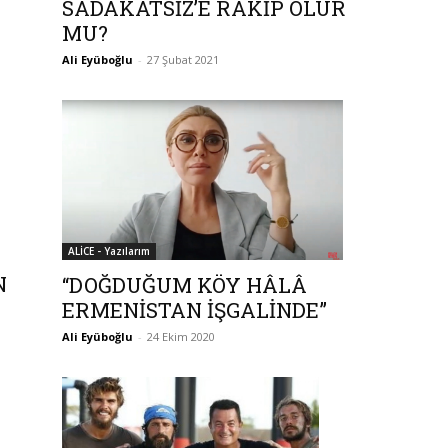
SADAKATSİZ’E RAKİP OLUR
MU?
Ali Eyüboğlu
-
27 Şubat 2021
ALİCE - Yazılarım
N
“DOĞDUĞUM KÖY HÂLÂ
ERMENİSTAN İŞGALİNDE”
Ali Eyüboğlu
-
24 Ekim 2020