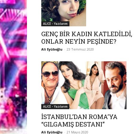
ALİCE - Yazılarım
GENÇ BİR KADIN KATLEDİLDİ,
ONLAR NEYİN PEŞİNDE?
Ali Eyüboğlu
-
23 Temmuz 2020
ALİCE - Yazılarım
İSTANBUL’DAN ROMA’YA
“GILGAMIŞ DESTANI”
Ali Eyüboğlu
-
21 Mayıs 2020