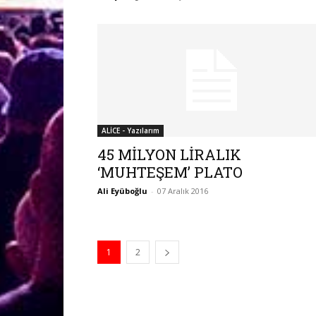
ALİCE - Yazılarım
45 MİLYON LİRALIK
‘MUHTEŞEM’ PLATO
Ali Eyüboğlu
-
07 Aralık 2016
1
2