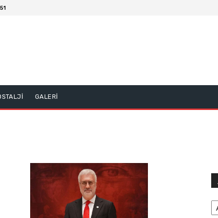
51
OSTALJİ
GALERİ
Ar