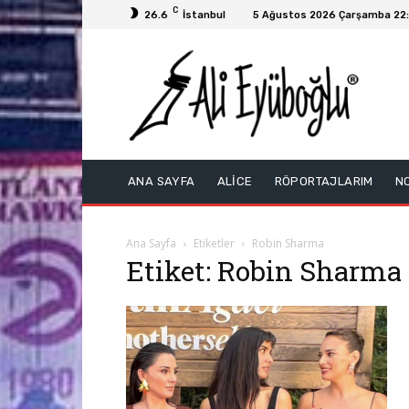
C
26.6
İstanbul
5 Ağustos 2026 Çarşamba 22:
ANA SAYFA
ALİCE
RÖPORTAJLARIM
N
Ana Sayfa
Etiketler
Robin Sharma
Etiket: Robin Sharma