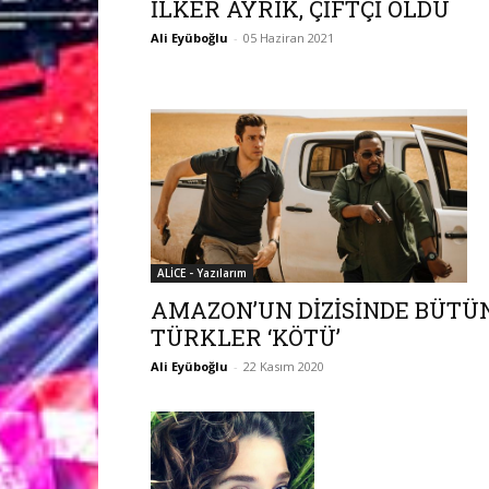
İLKER AYRIK, ÇİFTÇİ OLDU
Ali Eyüboğlu
-
05 Haziran 2021
ALİCE - Yazılarım
AMAZON’UN DİZİSİNDE BÜTÜ
TÜRKLER ‘KÖTÜ’
Ali Eyüboğlu
-
22 Kasım 2020