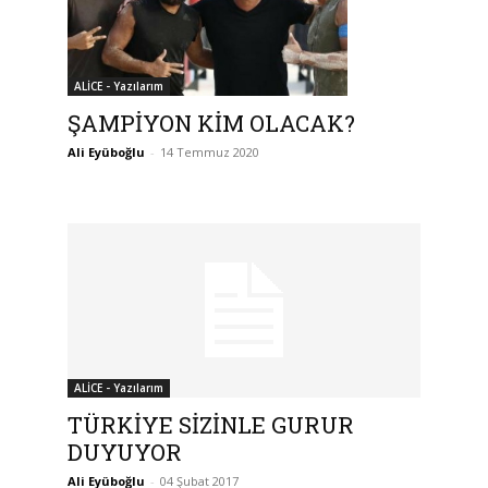
ALİCE - Yazılarım
ŞAMPİYON KİM OLACAK?
Ali Eyüboğlu
-
14 Temmuz 2020
ALİCE - Yazılarım
TÜRKİYE SİZİNLE GURUR
DUYUYOR
Ali Eyüboğlu
-
04 Şubat 2017