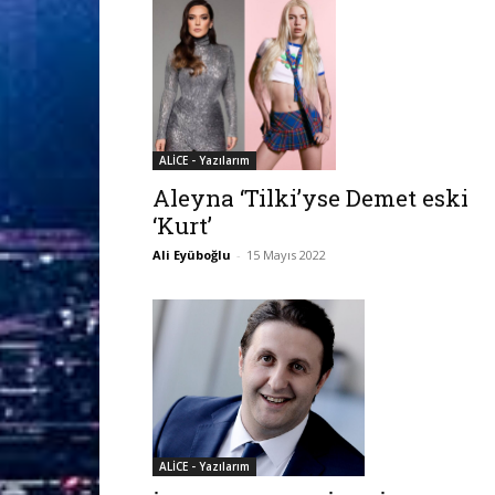
ALİCE - Yazılarım
Aleyna ‘Tilki’yse Demet eski
‘Kurt’
Ali Eyüboğlu
-
15 Mayıs 2022
ALİCE - Yazılarım