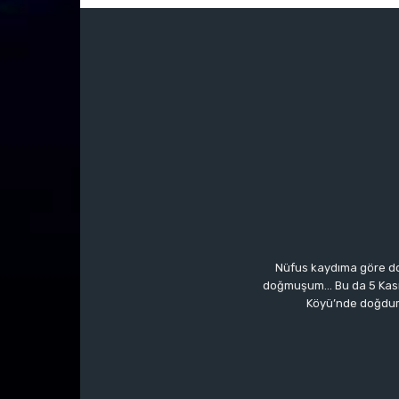
Nüfus kaydıma göre do
doğmuşum… Bu da 5 Kasım’a
Köyü’nde doğdum.