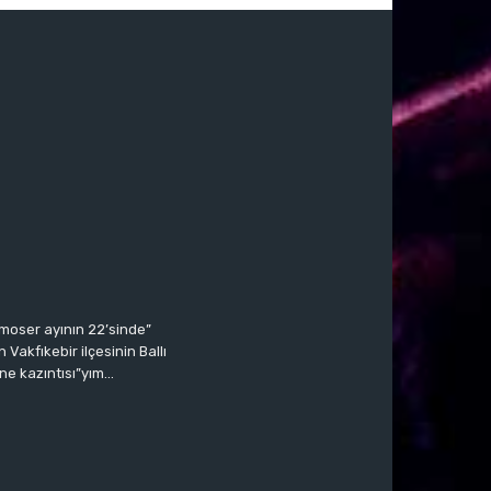
moser ayının 22’sinde”
Vakfıkebir ilçesinin Ballı
ne kazıntısı”yım…