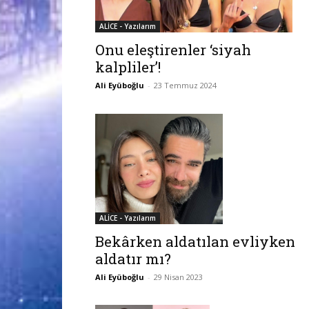
ALİCE - Yazılarım
Onu eleştirenler ‘siyah
kalpliler’!
Ali Eyüboğlu
-
23 Temmuz 2024
ALİCE - Yazılarım
Bekârken aldatılan evliyken
aldatır mı?
Ali Eyüboğlu
-
29 Nisan 2023